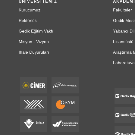
ÜNİVERSİTEMİZ
AKADEM
Kurucumuz
Fakülteler
Rektörlük
Gedik Mesl
Gedik Eğitim Vakfı
Yabancı Dil
Misyon - Vizyon
Lisansüstü 
İhale Duyuruları
Araştırma M
Laboratuvar