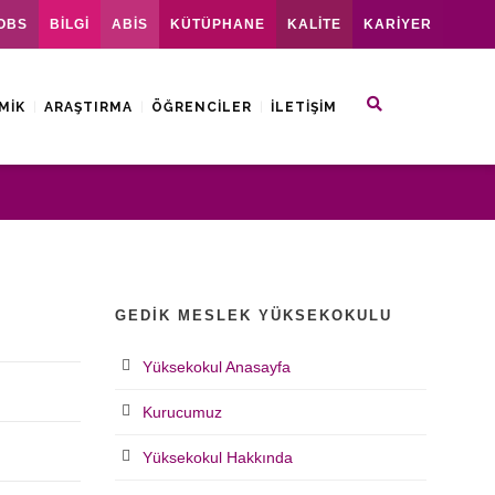
OBS
BİLGİ
ABİS
KÜTÜPHANE
KALİTE
KARİYER
MIK
ARAŞTIRMA
ÖĞRENCILER
İLETIŞIM
GEDIK MESLEK YÜKSEKOKULU
Yüksekokul Anasayfa
Kurucumuz
Yüksekokul Hakkında