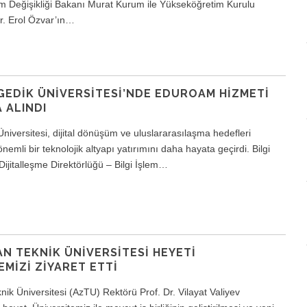
klim Değişikliği Bakanı Murat Kurum ile Yükseköğretim Kurulu
r. Erol Özvar’ın…
GEDIK ÜNIVERSITESI’NDE EDUROAM HIZMETI
 ALINDI
Üniversitesi, dijital dönüşüm ve uluslararasılaşma hedefleri
emli bir teknolojik altyapı yatırımını daha hayata geçirdi. Bilgi
 Dijitalleşme Direktörlüğü – Bilgi İşlem…
N TEKNIK ÜNIVERSITESI HEYETI
EMIZI ZIYARET ETTI
ik Üniversitesi (AzTU) Rektörü Prof. Dr. Vilayat Valiyev