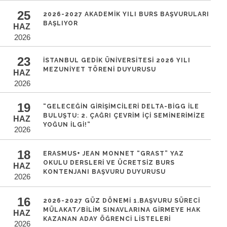
25
2026-2027 AKADEMIK YILI BURS BAŞVURULARI
BAŞLIYOR
HAZ
2026
23
İSTANBUL GEDIK ÜNIVERSITESI 2026 YILI
MEZUNIYET TÖRENI DUYURUSU
HAZ
2026
19
“GELECEĞIN GIRIŞIMCILERI DELTA-BİGG ILE
BULUŞTU: 2. ÇAĞRI ÇEVRIM IÇI SEMINERIMIZE
HAZ
YOĞUN İLGI!”
2026
18
ERASMUS+ JEAN MONNET “GRAST” YAZ
OKULU DERSLERI VE ÜCRETSIZ BURS
HAZ
KONTENJANI BAŞVURU DUYURUSU
2026
16
2026-2027 GÜZ DÖNEMI 1.BAŞVURU SÜRECI
MÜLAKAT/BILIM SINAVLARINA GIRMEYE HAK
HAZ
KAZANAN ADAY ÖĞRENCI LISTELERI
2026