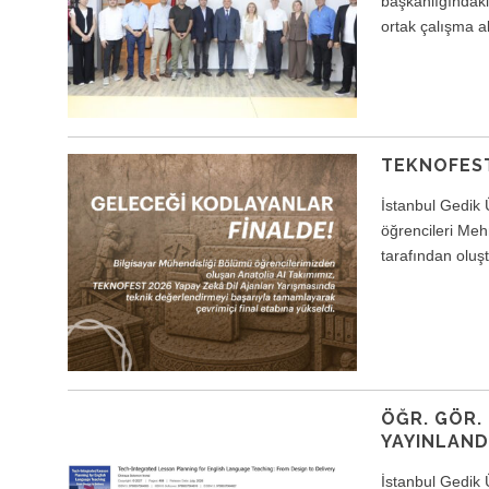
başkanlığındaki 
ortak çalışma a
TEKNOFEST
İstanbul Gedik 
öğrencileri Me
tarafından oluş
ÖĞR. GÖR.
YAYINLAND
İstanbul Gedik 