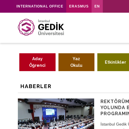
INTERNATIONAL OFFICE
ERASMUS
EN
Aday
Yaz
Etkinlikler
Öğrenci
Okulu
HABERLER
REKTÖRÜMÜ
YOLUNDA B
PROGRAMIN
İstanbul Gedik 