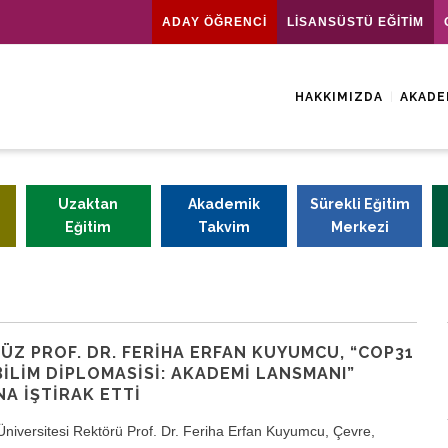
ADAY ÖĞRENCİ
LİSANSÜSTÜ EĞİTİM
HAKKIMIZDA
AKADE
Uzaktan
Akademik
Sürekli Eğitim
Eğitim
Takvim
Merkezi
Z PROF. DR. FERIHA ERFAN KUYUMCU, “COP31
ILIM DIPLOMASISI: AKADEMI LANSMANI”
A İŞTIRAK ETTI
Üniversitesi Rektörü Prof. Dr. Feriha Erfan Kuyumcu, Çevre,