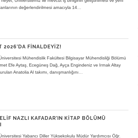
heyet, Üniversitemiz ile mevcut iş birliğinin geliştirilmesi ve yeni
lanlarının değerlendirilmesi amacıyla 14…
 2026’DA FINALDEYIZ!
Üniversitesi Mühendislik Fakültesi Bilgisayar Mühendisliği Bölümü
hmet Efe Aytaş, Ecegüneş Dağ, Ayça Engindeniz ve Irmak Altay
turulan Anatolia AI takımı, danışmanlığını…
 ELIF NAZLI KAFADAR’IN KITAP BÖLÜMÜ
I
Üniversitesi Yabancı Diller Yüksekokulu Müdür Yardımcısı Öğr.