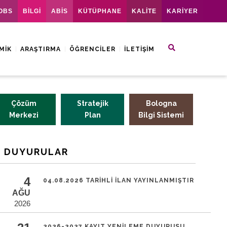
OBS
BİLGİ
ABİS
KÜTÜPHANE
KALİTE
KARİYER
MIK
ARAŞTIRMA
ÖĞRENCILER
İLETIŞIM
Çözüm
Stratejik
Bologna
Merkezi
Plan
Bilgi Sistemi
DUYURULAR
4
04.08.2026 TARIHLI İLAN YAYINLANMIŞTIR
AĞU
2026
2026-2027 KAYIT YENILEME DUYURUSU