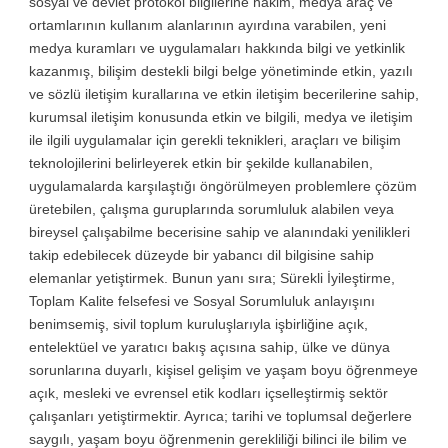
sosyal ve devlet protokol bilgilerine hakim, medya araç ve
ortamlarının kullanım alanlarının ayırdına varabilen, yeni
medya kuramları ve uygulamaları hakkında bilgi ve yetkinlik
kazanmış, bilişim destekli bilgi belge yönetiminde etkin, yazılı
ve sözlü iletişim kurallarına ve etkin iletişim becerilerine sahip,
kurumsal iletişim konusunda etkin ve bilgili, medya ve iletişim
ile ilgili uygulamalar için gerekli teknikleri, araçları ve bilişim
teknolojilerini belirleyerek etkin bir şekilde kullanabilen,
uygulamalarda karşılaştığı öngörülmeyen problemlere çözüm
üretebilen, çalışma guruplarında sorumluluk alabilen veya
bireysel çalışabilme becerisine sahip ve alanındaki yenilikleri
takip edebilecek düzeyde bir yabancı dil bilgisine sahip
elemanlar yetiştirmek. Bunun yanı sıra; Sürekli İyileştirme,
Toplam Kalite felsefesi ve Sosyal Sorumluluk anlayışını
benimsemiş, sivil toplum kuruluşlarıyla işbirliğine açık,
entelektüel ve yaratıcı bakış açısına sahip, ülke ve dünya
sorunlarına duyarlı, kişisel gelişim ve yaşam boyu öğrenmeye
açık, mesleki ve evrensel etik kodları içselleştirmiş sektör
çalışanları yetiştirmektir. Ayrıca; tarihi ve toplumsal değerlere
saygılı, yaşam boyu öğrenmenin gerekliliği bilinci ile bilim ve