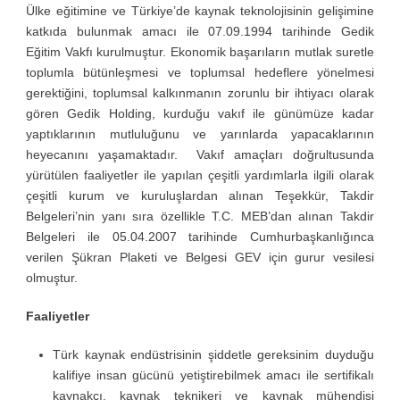
Ülke eğitimine ve Türkiye’de kaynak teknolojisinin gelişimine
katkıda bulunmak amacı ile 07.09.1994 tarihinde Gedik
Eğitim Vakfı kurulmuştur. Ekonomik başarıların mutlak suretle
toplumla bütünleşmesi ve toplumsal hedeflere yönelmesi
gerektiğini, toplumsal kalkınmanın zorunlu bir ihtiyacı olarak
gören Gedik Holding, kurduğu vakıf ile günümüze kadar
yaptıklarının mutluluğunu ve yarınlarda yapacaklarının
heyecanını yaşamaktadır. Vakıf amaçları doğrultusunda
yürütülen faaliyetler ile yapılan çeşitli yardımlarla ilgili olarak
çeşitli kurum ve kuruluşlardan alınan Teşekkür, Takdir
Belgeleri’nin yanı sıra özellikle T.C. MEB’dan alınan Takdir
Belgeleri ile 05.04.2007 tarihinde Cumhurbaşkanlığınca
verilen Şükran Plaketi ve Belgesi GEV için gurur vesilesi
olmuştur.
Faaliyetler
Türk kaynak endüstrisinin şiddetle gereksinim duyduğu
kalifiye insan gücünü yetiştirebilmek amacı ile sertifikalı
kaynakçı, kaynak teknikeri ve kaynak mühendisi