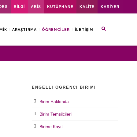
OBS
BİLGİ
ABİS
KÜTÜPHANE
KALİTE
KARİYER
MIK
ARAŞTIRMA
ÖĞRENCILER
İLETIŞIM
ENGELLI ÖĞRENCI BIRIMI
Birim Hakkında
Birim Temsilcileri
Birime Kayıt