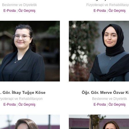
Beslenme ve Diyetetik
Fizyoterapi ve Rehabilitas
E-Posta
|
Öz Geçmiş
E-Posta
|
Öz Geçmiş
. Gör. İlkay Tuğçe Köse
Öğr. Gör. Merve Özvar 
zyoterapi ve Rehabilitasyon
Beslenme ve Diyetetik
E-Posta
|
Öz Geçmiş
E-Posta
|
Öz Geçmiş