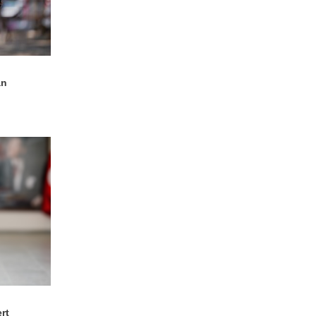
an
rt