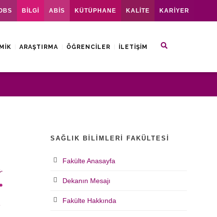
OBS
BİLGİ
ABİS
KÜTÜPHANE
KALİTE
KARİYER
MIK
ARAŞTIRMA
ÖĞRENCILER
İLETIŞIM
SAĞLIK BILIMLERI FAKÜLTESI
Fakülte Anasayfa
Dekanın Mesajı
Fakülte Hakkında