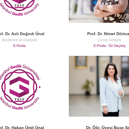
of. Dr. Aslı Doğruk Ünal
Prof. Dr. Nimet Dörtc
Beslenme ve Diyetetik
Çocuk Gelişimi
E-Posta
E-Posta
|
Öz Geçmiş
of. Dr. Hakan Ümit Ünal
Dr. Öğr. Üyesi Buse Se