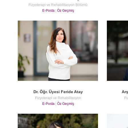
Fizyoterapi ve Rehabilitasyon Bölümü
E-Posta
|
Öz Geçmiş
Dr. Öğr. Üyesi Feride Atay
Arş
Fizyoterapi ve Rehabilitasyon
Fi
E-Posta
|
Öz Geçmiş