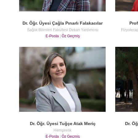
Dr. Öğr. Üyesi Çağla Pınarlı Falakacılar
Prof
Sağlık Bilimleri Fakültesi Dekan Yardımcısı
Fizyotera
E-Posta
|
Öz Geçmiş
Dr. Öğr. Üyesi Tuğçe Atak Meriç
Dr. Ö
Hemşirelik
E-Posta
|
Öz Geçmiş