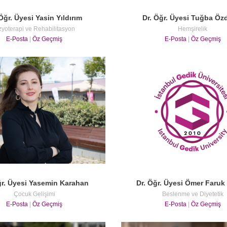
Öğr. Üyesi Yasin Yıldırım
Dr. Öğr. Üyesi Tuğba Öz
zyoterapi ve Rehabilitasyon
Hemşirelik
E-Posta
|
Öz Geçmiş
E-Posta
|
Öz Geçmiş
ğr. Üyesi Yasemin Karahan
Dr. Öğr. Üyesi Ömer Faruk
Çocuk Gelişimi
Beslenme ve Diyetetik
E-Posta
|
Öz Geçmiş
E-Posta
|
Öz Geçmiş