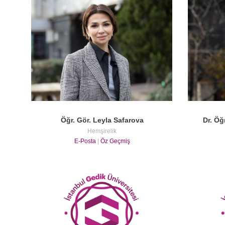
Öğr. Gör. Leyla Safarova
Dr. Öğ
Hemşirelik
E-Posta
|
Öz Geçmiş