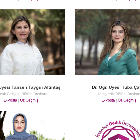
 Üyesi Tansen Taygur Altıntaş
Dr. Öğr. Üyesi Tuba Ça
cuk Gelişimi Bölüm Başkanı
Hemşirelik Bölüm Başkan
E-Posta
|
Öz Geçmiş
E-Posta
|
Öz Geçmiş