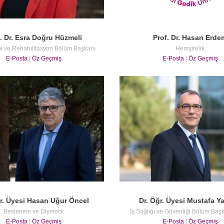
. Dr. Esra Doğru Hüzmeli
Prof. Dr. Hasan Erde
pi ve Rehabilitasyon Bölüm Başkanı
Hemşirelik
E-Posta
|
Öz Geçmiş
E-Posta
|
Öz Geçmiş
ğr. Üyesi Hasan Uğur Öncel
Dr. Öğr. Üyesi Mustafa Y
Beslenme ve Diyetetik
İş Sağlığı ve Güvenliği Bölüm Başk
E-Posta
|
Öz Geçmiş
E-Posta
|
Öz Geçmiş