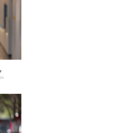
r
yon