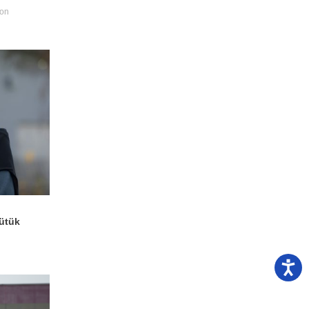
yon
Kütük