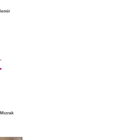
demir
 Mızrak