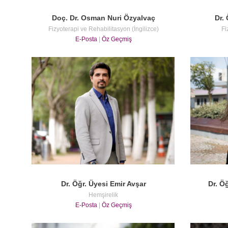
Doç. Dr. Osman Nuri Özyalvaç
Dr. 
Fizyoterapi ve Rehabilitasyon (İngilizce)
Fi
E-Posta
|
Öz Geçmiş
Dr. Öğr. Üyesi Emir Avşar
Dr. Ö
Hemşirelik
E-Posta
|
Öz Geçmiş