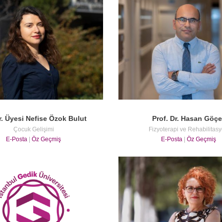
r. Üyesi Nefise Özok Bulut
Prof. Dr. Hasan Göçe
Çocuk Gelişimi
Fizyoterapi ve Rehabilitas
E-Posta
|
Öz Geçmiş
E-Posta
|
Öz Geçmiş