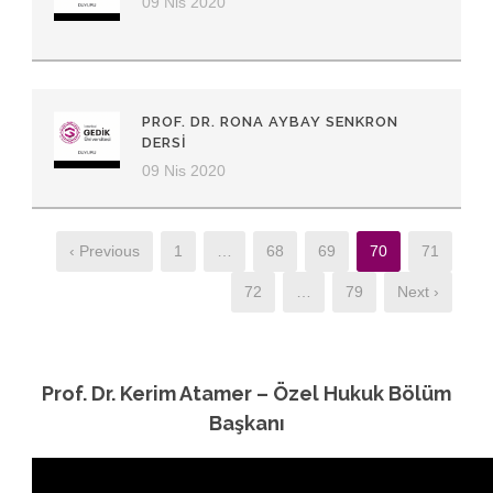
09 Nis 2020
PROF. DR. RONA AYBAY SENKRON
DERSI
09 Nis 2020
‹ Previous
1
…
68
69
70
71
72
…
79
Next ›
Prof. Dr. Kerim Atamer – Özel Hukuk Bölüm
Başkanı