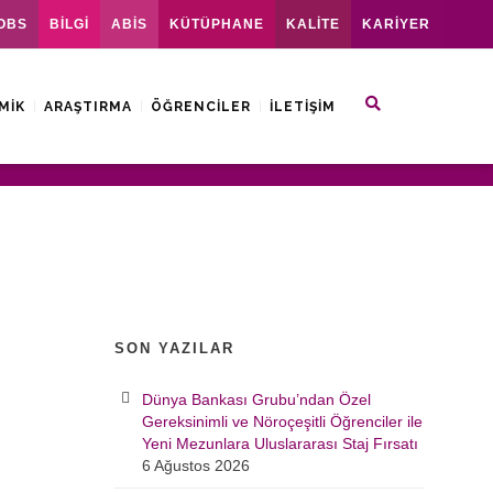
OBS
BİLGİ
ABİS
KÜTÜPHANE
KALİTE
KARİYER
MIK
ARAŞTIRMA
ÖĞRENCILER
İLETIŞIM
SON YAZILAR
Dünya Bankası Grubu’ndan Özel
Gereksinimli ve Nöroçeşitli Öğrenciler ile
Yeni Mezunlara Uluslararası Staj Fırsatı
6 Ağustos 2026