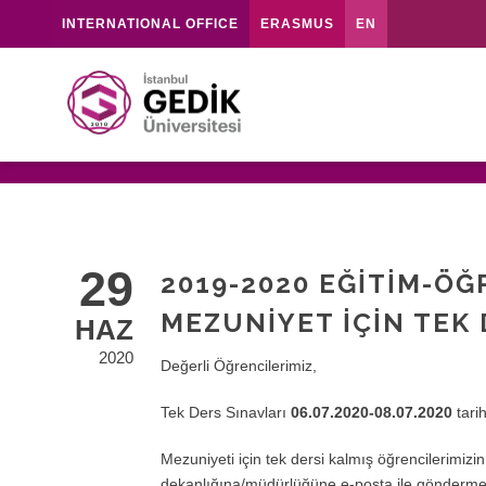
INTERNATIONAL OFFICE
ERASMUS
EN
29
2019-2020 EĞITIM-ÖĞ
MEZUNIYET İÇIN TEK 
HAZ
2020
Değerli Öğrencilerimiz,
Tek Ders Sınavları
06.07.2020-08.07.2020
tarih
Mezuniyeti için tek dersi kalmış öğrencilerimizi
dekanlığına/müdürlüğüne e-posta ile gönderme