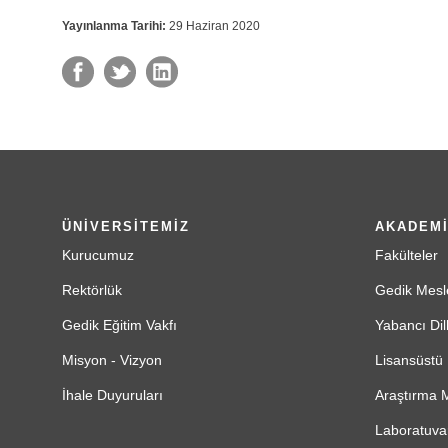
Yayınlanma Tarihi:
29 Haziran 2020
ÜNİVERSİTEMİZ
AKADEM
Kurucumuz
Fakülteler
Rektörlük
Gedik Mesl
Gedik Eğitim Vakfı
Yabancı Dil
Misyon - Vizyon
Lisansüstü 
İhale Duyuruları
Araştırma M
Laboratuvar