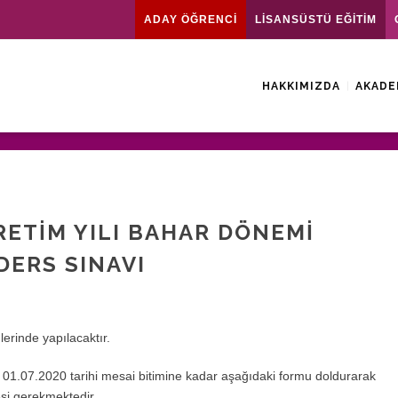
ADAY ÖĞRENCİ
LİSANSÜSTÜ EĞİTİM
HAKKIMIZDA
AKADE
RETIM YILI BAHAR DÖNEMI
DERS SINAVI
lerinde yapılacaktır.
n
01.07.2020
tarihi mesai bitimine kadar aşağıdaki formu doldurarak
si gerekmektedir.