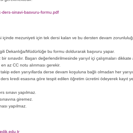
k-ders-sinavi-basvuru-formu.pdf
i içinde mezuniyeti için tek dersi kalan ve bu dersten devam zorunlulu
ilgili Dekanlığa/Müdürlüğe bu formu doldurarak başvuru yapar.
bir sınavdır. Başarı değerlendirilmesinde yarıyıl içi çalışmaları dikkate
, en az CC notu alınması gerekir.
 takip eden yarıyıllarda derse devam koşuluna bağlı olmadan her yarıy
 ders kredi esasına göre tespit edilen öğretim ücretini ödeyerek kayıt 
ders sınavı yapılmaz.
sınavına giremez.
ması yapılmaz.
dik.edu.tr