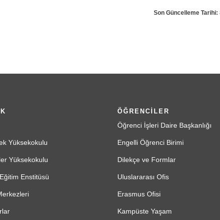
Son Güncelleme Tarihi:
İK
ÖĞRENCİLER
Öğrenci İşleri Daire Başkanlığı
ek Yüksekokulu
Engelli Öğrenci Birimi
ler Yüksekokulu
Dilekçe ve Formlar
Eğitim Enstitüsü
Uluslararası Ofis
erkezleri
Erasmus Ofisi
lar
Kampüste Yaşam