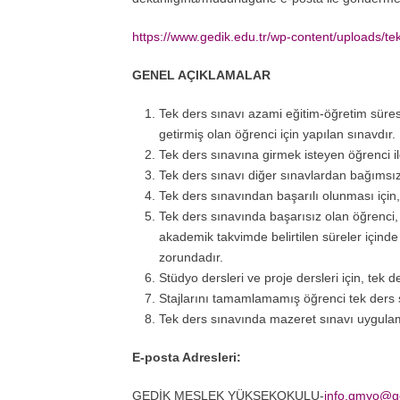
https://www.gedik.edu.tr/wp-content/uploads/te
GENEL AÇIKLAMALAR
Tek ders sınavı azami eğitim-öğretim süres
getirmiş olan öğrenci için yapılan sınavdır.
Tek ders sınavına girmek isteyen öğrenci 
Tek ders sınavı diğer sınavlardan bağımsız 
Tek ders sınavından başarılı olunması için
Tek ders sınavında başarısız olan öğrenci,
akademik takvimde belirtilen süreler içinde
zorundadır.
Stüdyo dersleri ve proje dersleri için, tek 
Stajlarını tamamlamamış öğrenci tek ders 
Tek ders sınavında mazeret sınavı uygula
E-posta Adresleri:
GEDİK MESLEK YÜKSEKOKULU-
info.gmyo@ge