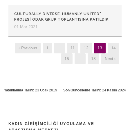
CULTURALLY DİVERSE, HUMANLY UNİTED”
PROJESİ ODAK GRUP TOPLANTISINA KATILDIK
01 Mar 2021
‹ Previous
1
…
11
12
13
14
15
…
18
Next ›
Yayınlanma Tarihi:
23 Ocak 2019
Son Güncelleme Tarihi:
24 Kasım 2024
KADIN GIRIŞIMCILIĞI UYGULAMA VE