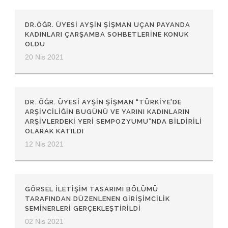
DR.ÖĞR. ÜYESİ AYŞİN ŞİŞMAN UÇAN PAYANDA
KADINLARI ÇARŞAMBA SOHBETLERİNE KONUK
OLDU
20 Nis 2021
DR. ÖĞR. ÜYESI AYŞIN ŞIŞMAN “TÜRKIYE’DE
ARŞIVCILIĞIN BUGÜNÜ VE YARINI KADINLARIN
ARŞIVLERDEKI YERI SEMPOZYUMU”NDA BILDIRILI
OLARAK KATILDI
12 Nis 2021
GÖRSEL İLETIŞIM TASARIMI BÖLÜMÜ
TARAFINDAN DÜZENLENEN GIRIŞIMCILIK
SEMINERLERI GERÇEKLEŞTIRILDI
02 Nis 2021