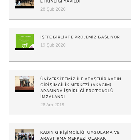
ETKINLIĞI YAPILDI
28 Şub 2020
İŞ’TE BIRLIKTE PROJEMIZ BAŞLIYOR
19 Şub 2020
ÜNIVERSITEMIZ ILE ATAŞEHIR KADIN
GIRIŞIMCILIK MERKEZI (AKAGIM)
ARASINDA İŞBIRLIĞI PROTOKOLÜ
İMZALANDI
26 Ara 2019
KADIN GIRIŞIMCILIĞI UYGULAMA VE
ARAŞTIRMA MERKEZI OLARAK