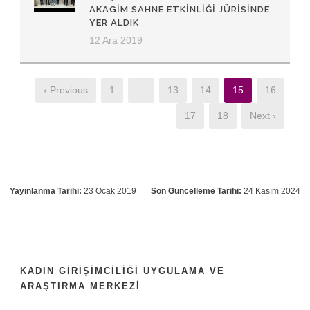
AKAGİM SAHNE ETKINLIĞI JÜRISINDE
YER ALDIK
12 Ara 2019
‹ Previous
1
…
13
14
15
16
17
18
Next ›
Yayınlanma Tarihi:
23 Ocak 2019
Son Güncelleme Tarihi:
24 Kasım 2024
KADIN GIRIŞIMCILIĞI UYGULAMA VE
ARAŞTIRMA MERKEZI