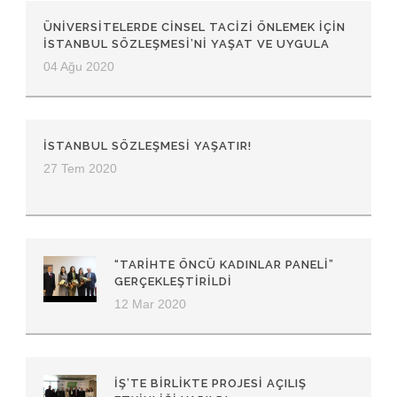
ÜNIVERSITELERDE CINSEL TACIZI ÖNLEMEK İÇIN
İSTANBUL SÖZLEŞMESI’NI YAŞAT VE UYGULA
04 Ağu 2020
İSTANBUL SÖZLEŞMESI YAŞATIR!
27 Tem 2020
“TARIHTE ÖNCÜ KADINLAR PANELI”
GERÇEKLEŞTIRILDI
12 Mar 2020
İŞ’TE BIRLIKTE PROJESI AÇILIŞ