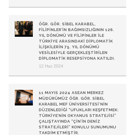
ÖĞR. GÖR. SIBEL KARABEL,
FILIPINLER’IN BAĞIMSIZLIĞININ 126.
YIL DÖNÜMÜ VE FILIPINLER ILE
TÜRKIYE ARASINDAKI DIPLOMATIK
ILIŞKILERIN 75. YIL DÖNÜMÜ
VESILESIYLE GERÇEKLEŞTIRILEN
DIPLOMATIK RESEPSIYONA KATILDI.
12 Haz 2024
11 MAYIS 2024 ASEAN MERKEZ
MÜDÜRÜMÜZ ÖĞR. GÖR. SİBEL
KARABEL MEF ÜNİVERSİTESİ’NİN
DÜZENLEDİĞİ “UFUKLARI KEŞFETMEK:
TÜRKİYE’NİN OKYANUS STRATEJİSİ”
ÇALIŞTAYINDA “ÇİN’İN DENİZ
STRATEJİLERİ” KONULU SUNUMUNU
TAKDİM ETMİŞTİR.