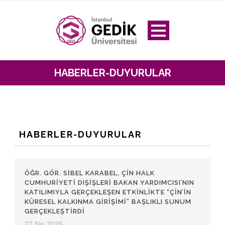
HABERLER-DUYURULAR
HABERLER-DUYURULAR
ÖĞR. GÖR. SIBEL KARABEL, ÇIN HALK
CUMHURIYETI DIŞIŞLERI BAKAN YARDIMCISI’NIN
KATILIMIYLA GERÇEKLEŞEN ETKINLIKTE “ÇIN’IN
KÜRESEL KALKINMA GIRIŞIMI” BAŞLIKLI SUNUM
GERÇEKLEŞTIRDI
27 Nis 2026