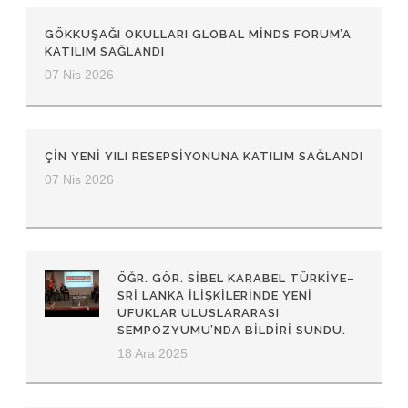
GÖKKUŞAĞI OKULLARI GLOBAL MINDS FORUM’A
KATILIM SAĞLANDI
07 Nis 2026
ÇIN YENI YILI RESEPSIYONUNA KATILIM SAĞLANDI
07 Nis 2026
ÖĞR. GÖR. SIBEL KARABEL TÜRKIYE–
SRI LANKA İLIŞKILERINDE YENI
UFUKLAR ULUSLARARASI
SEMPOZYUMU’NDA BILDIRI SUNDU.
18 Ara 2025