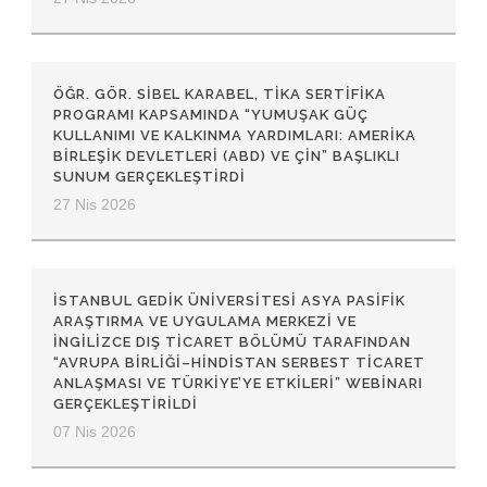
ÖĞR. GÖR. SIBEL KARABEL, TİKA SERTIFIKA
PROGRAMI KAPSAMINDA “YUMUŞAK GÜÇ
KULLANIMI VE KALKINMA YARDIMLARI: AMERIKA
BIRLEŞIK DEVLETLERI (ABD) VE ÇIN” BAŞLIKLI
SUNUM GERÇEKLEŞTIRDI
27 Nis 2026
İSTANBUL GEDIK ÜNIVERSITESI ASYA PASIFIK
ARAŞTIRMA VE UYGULAMA MERKEZI VE
İNGILIZCE DIŞ TICARET BÖLÜMÜ TARAFINDAN
“AVRUPA BIRLIĞI–HINDISTAN SERBEST TICARET
ANLAŞMASI VE TÜRKIYE’YE ETKILERI” WEBINARI
GERÇEKLEŞTIRILDI
07 Nis 2026