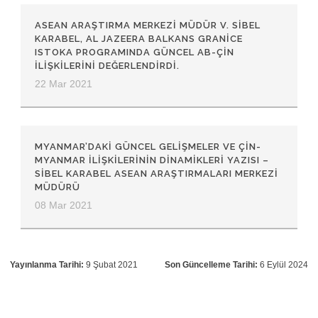
ASEAN ARAŞTIRMA MERKEZI MÜDÜR V. SIBEL
KARABEL, AL JAZEERA BALKANS GRANICE
ISTOKA PROGRAMINDA GÜNCEL AB-ÇIN
ILIŞKILERINI DEĞERLENDIRDI.
22 Mar 2021
MYANMAR’DAKI GÜNCEL GELIŞMELER VE ÇIN-
MYANMAR ILIŞKILERININ DINAMIKLERI YAZISI –
SIBEL KARABEL ASEAN ARAŞTIRMALARI MERKEZI
MÜDÜRÜ
08 Mar 2021
Yayınlanma Tarihi:
9 Şubat 2021
Son Güncelleme Tarihi:
6 Eylül 2024