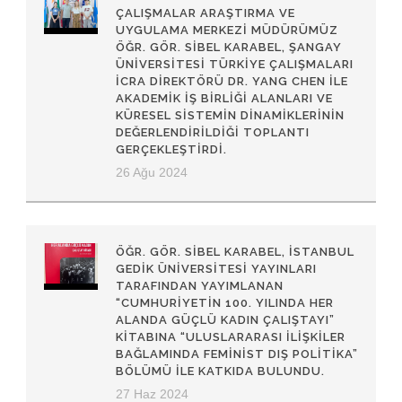
ÇALIŞMALAR ARAŞTIRMA VE
UYGULAMA MERKEZI MÜDÜRÜMÜZ
ÖĞR. GÖR. SIBEL KARABEL, ŞANGAY
ÜNIVERSITESI TÜRKIYE ÇALIŞMALARI
İCRA DIREKTÖRÜ DR. YANG CHEN ILE
AKADEMIK IŞ BIRLIĞI ALANLARI VE
KÜRESEL SISTEMIN DINAMIKLERININ
DEĞERLENDIRILDIĞI TOPLANTI
GERÇEKLEŞTIRDI.
26 Ağu 2024
ÖĞR. GÖR. SIBEL KARABEL, İSTANBUL
GEDIK ÜNIVERSITESI YAYINLARI
TARAFINDAN YAYIMLANAN
“CUMHURIYETIN 100. YILINDA HER
ALANDA GÜÇLÜ KADIN ÇALIŞTAYI”
KITABINA “ULUSLARARASI İLIŞKILER
BAĞLAMINDA FEMINIST DIŞ POLITIKA”
BÖLÜMÜ ILE KATKIDA BULUNDU.
27 Haz 2024