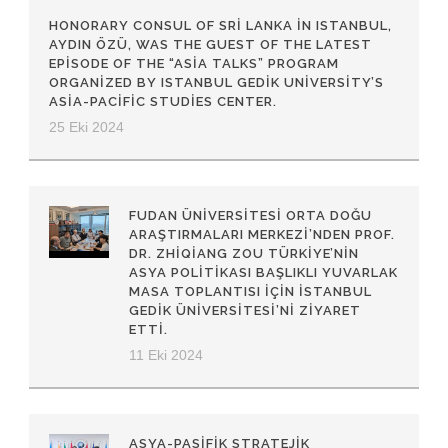
HONORARY CONSUL OF SRI LANKA IN ISTANBUL,
AYDIN ÖZÜ, WAS THE GUEST OF THE LATEST
EPISODE OF THE “ASIA TALKS” PROGRAM
ORGANIZED BY ISTANBUL GEDIK UNIVERSITY’S
ASIA-PACIFIC STUDIES CENTER.
25 Eki 2024
FUDAN ÜNIVERSITESI ORTA DOĞU
ARAŞTIRMALARI MERKEZI’NDEN PROF.
DR. ZHIQIANG ZOU TÜRKIYE’NIN
ASYA POLITIKASI BAŞLIKLI YUVARLAK
MASA TOPLANTISI IÇIN İSTANBUL
GEDIK ÜNIVERSITESI’NI ZIYARET
ETTI.
11 Eki 2024
ASYA-PASIFIK STRATEJIK