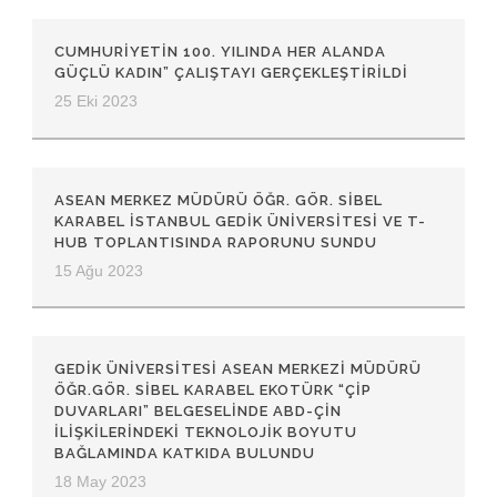
CUMHURİYETİN 100. YILINDA HER ALANDA
GÜÇLÜ KADIN” ÇALIŞTAYI GERÇEKLEŞTİRİLDİ
25 Eki 2023
ASEAN MERKEZ MÜDÜRÜ ÖĞR. GÖR. SİBEL
KARABEL İSTANBUL GEDİK ÜNİVERSİTESİ VE T-
HUB TOPLANTISINDA RAPORUNU SUNDU
15 Ağu 2023
GEDIK ÜNIVERSITESI ASEAN MERKEZI MÜDÜRÜ
ÖĞR.GÖR. SIBEL KARABEL EKOTÜRK “ÇIP
DUVARLARI” BELGESELINDE ABD-ÇIN
ILIŞKILERINDEKI TEKNOLOJIK BOYUTU
BAĞLAMINDA KATKIDA BULUNDU
18 May 2023