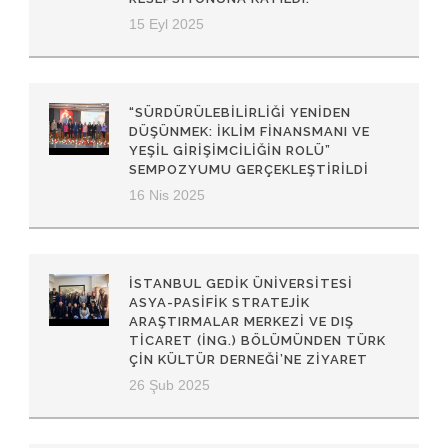
15 Eyl 2025
“SÜRDÜRÜLEBILIRLIĞI YENIDEN
DÜŞÜNMEK: İKLIM FINANSMANI VE
YEŞIL GIRIŞIMCILIĞIN ROLÜ”
SEMPOZYUMU GERÇEKLEŞTIRILDI
16 Nis 2025
İSTANBUL GEDIK ÜNIVERSITESI
ASYA-PASIFIK STRATEJIK
ARAŞTIRMALAR MERKEZI VE DIŞ
TICARET (İNG.) BÖLÜMÜNDEN TÜRK
ÇIN KÜLTÜR DERNEĞI’NE ZIYARET
26 Şub 2025