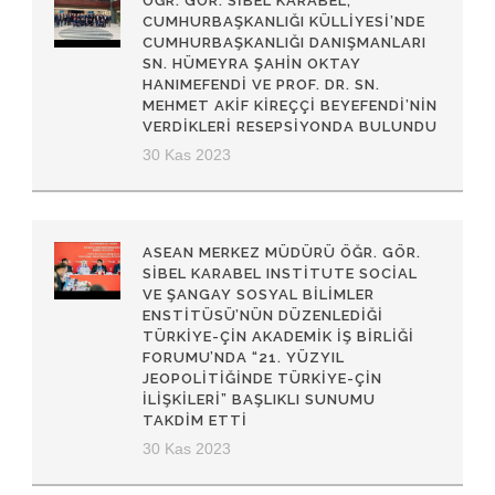
ÖĞR. GÖR. SIBEL KARABEL,
CUMHURBAŞKANLIĞI KÜLLIYESI’NDE
CUMHURBAŞKANLIĞI DANIŞMANLARI
SN. HÜMEYRA ŞAHIN OKTAY
HANIMEFENDI VE PROF. DR. SN.
MEHMET AKIF KIREÇÇI BEYEFENDI’NIN
VERDIKLERI RESEPSIYONDA BULUNDU
30 Kas 2023
ASEAN MERKEZ MÜDÜRÜ ÖĞR. GÖR.
SIBEL KARABEL INSTITUTE SOCIAL
VE ŞANGAY SOSYAL BILIMLER
ENSTITÜSÜ’NÜN DÜZENLEDIĞI
TÜRKIYE-ÇIN AKADEMIK İŞ BIRLIĞI
FORUMU’NDA “21. YÜZYIL
JEOPOLITIĞINDE TÜRKIYE-ÇIN
İLIŞKILERI” BAŞLIKLI SUNUMU
TAKDIM ETTI
30 Kas 2023