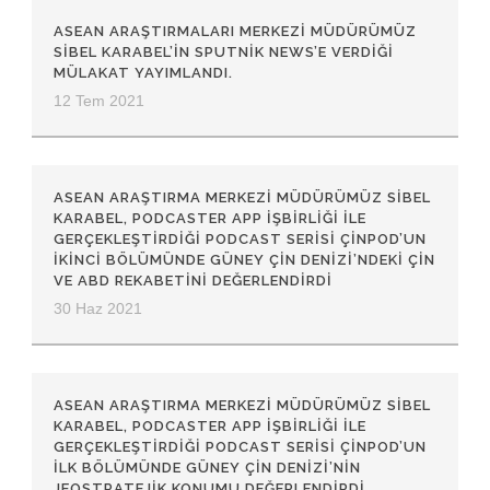
ASEAN ARAŞTIRMALARI MERKEZI MÜDÜRÜMÜZ
SIBEL KARABEL’IN SPUTNIK NEWS’E VERDIĞI
MÜLAKAT YAYIMLANDI.
12 Tem 2021
ASEAN ARAŞTIRMA MERKEZİ MÜDÜRÜMÜZ SİBEL
KARABEL, PODCASTER APP İŞBİRLİĞİ İLE
GERÇEKLEŞTİRDİĞİ PODCAST SERİSİ ÇİNPOD’UN
İKİNCİ BÖLÜMÜNDE GÜNEY ÇİN DENİZİ’NDEKİ ÇİN
VE ABD REKABETİNİ DEĞERLENDİRDİ
30 Haz 2021
ASEAN ARAŞTIRMA MERKEZI MÜDÜRÜMÜZ SIBEL
KARABEL, PODCASTER APP IŞBIRLIĞI ILE
GERÇEKLEŞTIRDIĞI PODCAST SERISI ÇINPOD’UN
ILK BÖLÜMÜNDE GÜNEY ÇIN DENIZI’NIN
JEOSTRATEJIK KONUMU DEĞERLENDIRDI