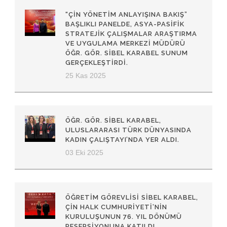
“ÇIN YÖNETIM ANLAYIŞINA BAKIŞ”
BAŞLIKLI PANELDE, ASYA-PASIFIK
STRATEJIK ÇALIŞMALAR ARAŞTIRMA
VE UYGULAMA MERKEZI MÜDÜRÜ
ÖĞR. GÖR. SIBEL KARABEL SUNUM
GERÇEKLEŞTIRDI.
25 Kas 2025
ÖĞR. GÖR. SIBEL KARABEL,
ULUSLARARASI TÜRK DÜNYASINDA
KADIN ÇALIŞTAYI’NDA YER ALDI.
03 Eki 2025
ÖĞRETIM GÖREVLISI SIBEL KARABEL,
ÇIN HALK CUMHURIYETI’NIN
KURULUŞUNUN 76. YIL DÖNÜMÜ
RESEPSIYONUNA KATILDI.