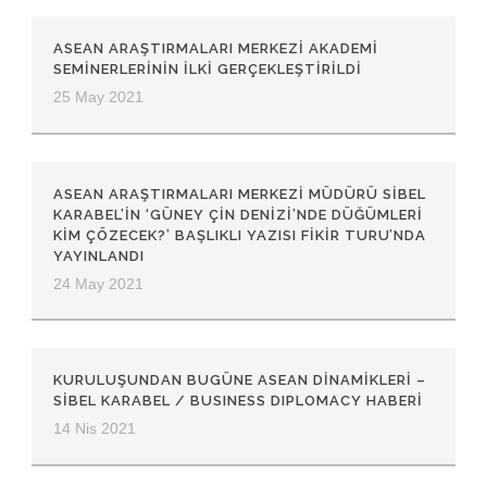
ASEAN ARAŞTIRMALARI MERKEZI AKADEMI
SEMINERLERININ ILKI GERÇEKLEŞTIRILDI
25 May 2021
ASEAN ARAŞTIRMALARI MERKEZI MÜDÜRÜ SIBEL
KARABEL’IN ‘GÜNEY ÇIN DENIZI’NDE DÜĞÜMLERI
KIM ÇÖZECEK?’ BAŞLIKLI YAZISI FIKIR TURU’NDA
YAYINLANDI
24 May 2021
KURULUŞUNDAN BUGÜNE ASEAN DINAMIKLERI –
SIBEL KARABEL / BUSINESS DIPLOMACY HABERI
14 Nis 2021