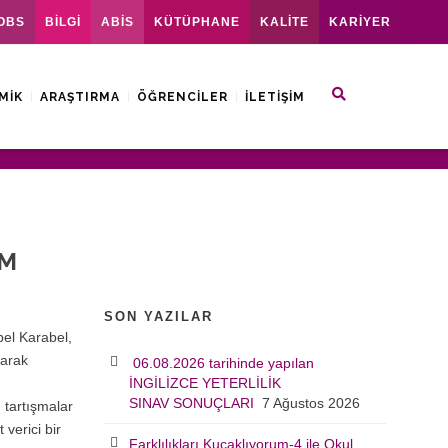
OBS
BİLGİ
ABİS
KÜTÜPHANE
KALİTE
KARİYER
MIK
ARAŞTIRMA
ÖĞRENCILER
İLETIŞIM
IM
SON YAZILAR
bel Karabel,
larak
06.08.2026 tarihinde yapılan
İNGİLİZCE YETERLİLİK
SINAV SONUÇLARI
7 Ağustos 2026
n tartışmalar
 verici bir
Farklılıkları Kucaklıyorum-4 ile Okul