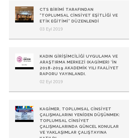
CTS BIRIMI TARAFINDAN
“TOPLUMSAL CINSIYET EŞITLIĞI VE
ETIK EĞITIMI” DÜZENLENDI
03 Eyl 2019
KADIN GIRIŞIMCILIĞI UYGULAMA VE
ARAŞTIRMA MERKEZI (KAGİMER) ‘IN
2018-2019 AKADEMIK YILI FAALIYET
RAPORU YAYINLANDI.
02 Eyl 2019
KAGİMER, TOPLUMSAL CINSIYET
ÇALIŞMALARINI YENIDEN DÜŞÜNMEK:
TOPLUMSAL CINSIYET
ÇALIŞMALARINDA GÜNCEL KONULAR
VE YAKLAŞIMLAR ÇALIŞTAYINA