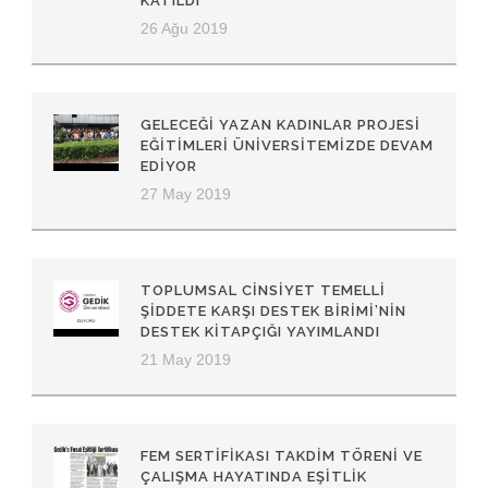
KATILDI
26 Ağu 2019
GELECEĞI YAZAN KADINLAR PROJESI
EĞITIMLERI ÜNIVERSITEMIZDE DEVAM
EDIYOR
27 May 2019
TOPLUMSAL CINSIYET TEMELLI
ŞIDDETE KARŞI DESTEK BIRIMI’NIN
DESTEK KITAPÇIĞI YAYIMLANDI
21 May 2019
FEM SERTIFIKASI TAKDIM TÖRENI VE
ÇALIŞMA HAYATINDA EŞITLIK