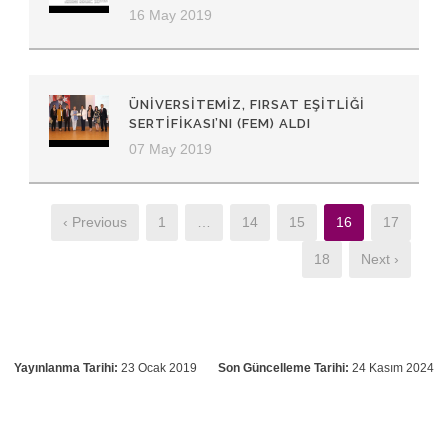
16 May 2019
ÜNIVERSITEMIZ, FIRSAT EŞITLIĞI
SERTIFIKASI’NI (FEM) ALDI
07 May 2019
‹ Previous
1
…
14
15
16
17
18
Next ›
Yayınlanma Tarihi:
23 Ocak 2019
Son Güncelleme Tarihi:
24 Kasım 2024