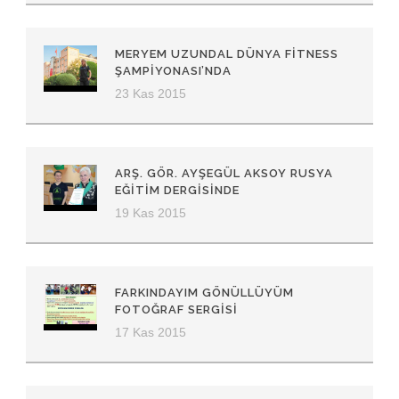
MERYEM UZUNDAL DÜNYA FITNESS
ŞAMPIYONASI’NDA
23 Kas 2015
ARŞ. GÖR. AYŞEGÜL AKSOY RUSYA
EĞITIM DERGISINDE
19 Kas 2015
FARKINDAYIM GÖNÜLLÜYÜM
FOTOĞRAF SERGISI
17 Kas 2015