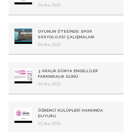
04 Ara 2015
OYUNUN ÖTESINDE: SPOR
SOSYOLOJISI ÇALIŞMALARI
03 Ara 2015
3 ARALIK DÜNYA ENGELLILER
FARKINDALIK GÜNÜ
03 Ara 2015
ÖĞRENCI KULÜPLERI HAKKINDA
DUYURU
01 Ara 2015