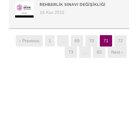
REHBERLIK SINAVI DEĞIŞIKLIĞI
16 Kas 2015
‹ Previous
1
…
69
70
71
72
73
…
83
Next ›