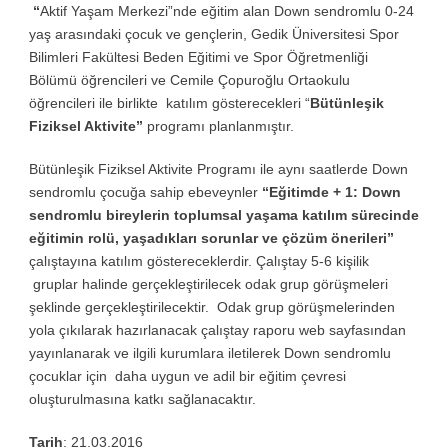
“
Aktif Yaşam Merkezi”nde eğitim alan Down sendromlu 0-24
yaş arasındaki çocuk ve gençlerin, Gedik Üniversitesi Spor
Bilimleri Fakültesi Beden Eğitimi ve Spor Öğretmenliği
Bölümü öğrencileri ve Cemile Çopuroğlu Ortaokulu
öğrencileri ile birlikte katılım gösterecekleri “
Bütünleşik
Fiziksel Aktivite”
programı planlanmıştır.
Bütünleşik Fiziksel Aktivite Programı ile aynı saatlerde Down
sendromlu çocuğa sahip ebeveynler
“Eğitimde + 1: Down
sendromlu bireylerin toplumsal yaşama katılım sürecinde
eğitimin rolü, yaşadıkları sorunlar ve çözüm önerileri”
çalıştayına katılım göstereceklerdir. Çalıştay 5-6 kişilik
gruplar halinde gerçekleştirilecek odak grup görüşmeleri
şeklinde gerçekleştirilecektir. Odak grup görüşmelerinden
yola çıkılarak hazırlanacak çalıştay raporu web sayfasından
yayınlanarak ve ilgili kurumlara iletilerek Down sendromlu
çocuklar için daha uygun ve adil bir eğitim çevresi
oluşturulmasına katkı sağlanacaktır.
Tarih
: 21.03.2016