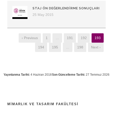
STAJ ÖN DEĞERLENDIRME SONUÇLARI
25 May 2015
‹ Previous
1
…
191
192
193
194
195
…
198
Next ›
Yayınlanma Tarihi:
4 Haziran 2018
Son Güncelleme Tarihi:
27 Temmuz 2026
MIMARLIK VE TASARIM FAKÜLTESI