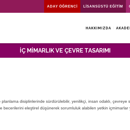
ADAY ÖĞRENCİ
LİSANSÜSTÜ EĞİTİM
HAKKIMIZDA
AKADE
İÇ MIMARLIK VE ÇEVRE TASARIMI
lama disiplinlerinde sürdürülebilir, yenilikçi, insan odaklı, çevreye sa
 becerilerini eleştirel düşünerek sorumluluk alabilen yetkin içmimarlar 