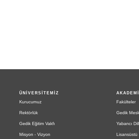
ÜNİVERSİTEMİZ
AKADEM
Kurucumuz
Fakülteler
Rektörlük
Gedik Mesl
Gedik Eğitim Vakfı
Yabancı Dil
Misyon - Vizyon
Lisansüstü 