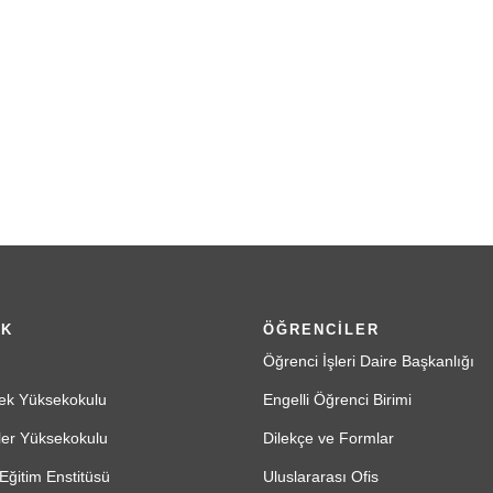
İK
ÖĞRENCİLER
Öğrenci İşleri Daire Başkanlığı
ek Yüksekokulu
Engelli Öğrenci Birimi
ler Yüksekokulu
Dilekçe ve Formlar
Eğitim Enstitüsü
Uluslararası Ofis