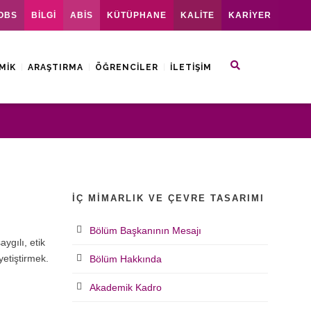
OBS
BİLGİ
ABİS
KÜTÜPHANE
KALİTE
KARİYER
MIK
ARAŞTIRMA
ÖĞRENCILER
İLETIŞIM
İÇ MIMARLIK VE ÇEVRE TASARIMI
Bölüm Başkanının Mesajı
ygılı, etik
yetiştirmek.
Bölüm Hakkında
Akademik Kadro