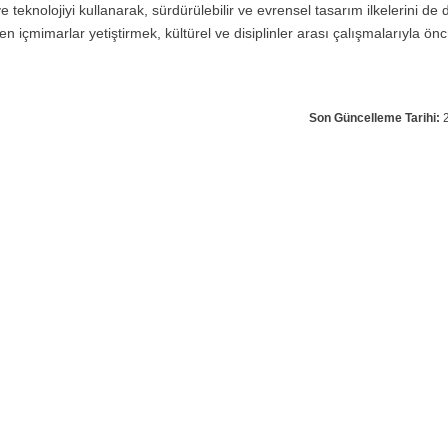
teknolojiyi kullanarak, sürdürülebilir ve evrensel tasarım ilkelerini de 
n içmimarlar yetiştirmek, kültürel ve disiplinler arası çalışmalarıyla ön
Son Güncelleme Tarihi:
2