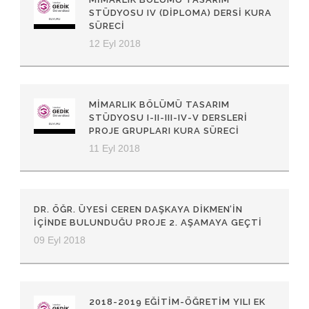
STÜDYOSU IV (DIPLOMA) DERSI KURA
SÜRECI
12 Eyl 2018
MIMARLIK BÖLÜMÜ TASARIM
STÜDYOSU I-II-III-IV-V DERSLERI
PROJE GRUPLARI KURA SÜRECI
11 Eyl 2018
DR. ÖĞR. ÜYESI CEREN DAŞKAYA DIKMEN’IN
İÇINDE BULUNDUĞU PROJE 2. AŞAMAYA GEÇTI
09 Eyl 2018
2018-2019 EĞITIM-ÖĞRETIM YILI EK