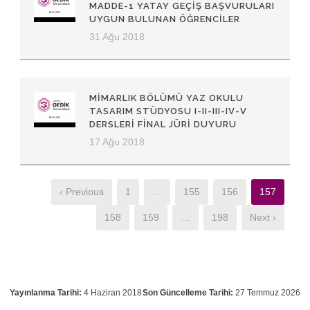
MADDE-1 YATAY GEÇIŞ BAŞVURULARI
UYGUN BULUNAN ÖĞRENCILER
31 Ağu 2018
MIMARLIK BÖLÜMÜ YAZ OKULU
TASARIM STÜDYOSU I-II-III-IV-V
DERSLERI FINAL JÜRI DUYURU
17 Ağu 2018
‹ Previous
1
…
155
156
157
158
159
…
198
Next ›
Yayınlanma Tarihi:
4 Haziran 2018
Son Güncelleme Tarihi:
27 Temmuz 2026