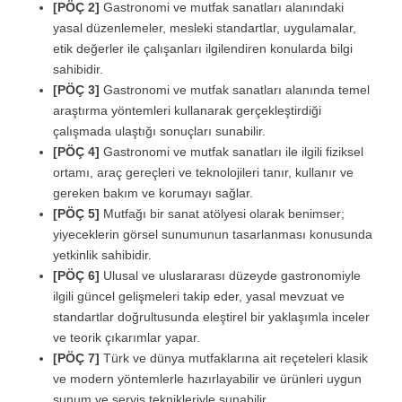
[PÖÇ 2]
Gastronomi ve mutfak sanatları alanındaki
yasal düzenlemeler, mesleki standartlar, uygulamalar,
etik değerler ile çalışanları ilgilendiren konularda bilgi
sahibidir.
[PÖÇ 3]
Gastronomi ve mutfak sanatları alanında temel
araştırma yöntemleri kullanarak gerçekleştirdiği
çalışmada ulaştığı sonuçları sunabilir.
[PÖÇ 4]
Gastronomi ve mutfak sanatları ile ilgili fiziksel
ortamı, araç gereçleri ve teknolojileri tanır, kullanır ve
gereken bakım ve korumayı sağlar.
[PÖÇ 5]
Mutfağı bir sanat atölyesi olarak benimser;
yiyeceklerin görsel sunumunun tasarlanması konusunda
yetkinlik sahibidir.
[PÖÇ 6]
Ulusal ve uluslararası düzeyde gastronomiyle
ilgili güncel gelişmeleri takip eder, yasal mevzuat ve
standartlar doğrultusunda eleştirel bir yaklaşımla inceler
ve teorik çıkarımlar yapar.
[PÖÇ 7]
Türk ve dünya mutfaklarına ait reçeteleri klasik
ve modern yöntemlerle hazırlayabilir ve ürünleri uygun
sunum ve servis teknikleriyle sunabilir.