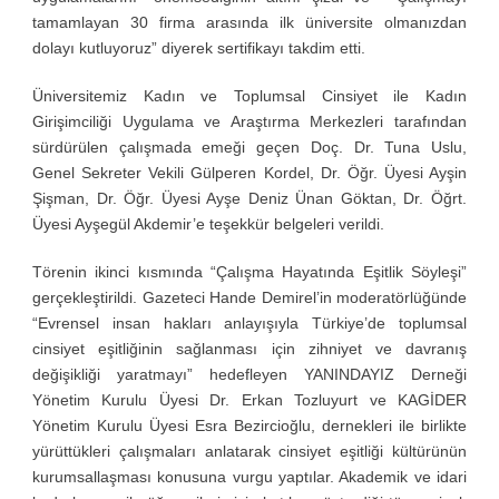
tamamlayan 30 firma arasında ilk üniversite olmanızdan
dolayı kutluyoruz” diyerek sertifikayı takdim etti.
Üniversitemiz Kadın ve Toplumsal Cinsiyet ile Kadın
Girişimciliği Uygulama ve Araştırma Merkezleri tarafından
sürdürülen çalışmada emeği geçen Doç. Dr. Tuna Uslu,
Genel Sekreter Vekili Gülperen Kordel, Dr. Öğr. Üyesi Ayşin
Şişman, Dr. Öğr. Üyesi Ayşe Deniz Ünan Göktan, Dr. Öğrt.
Üyesi Ayşegül Akdemir’e teşekkür belgeleri verildi.
Törenin ikinci kısmında “Çalışma Hayatında Eşitlik Söyleşi”
gerçekleştirildi. Gazeteci Hande Demirel’in moderatörlüğünde
“Evrensel insan hakları anlayışıyla Türkiye’de toplumsal
cinsiyet eşitliğinin sağlanması için zihniyet ve davranış
değişikliği yaratmayı” hedefleyen YANINDAYIZ Derneği
Yönetim Kurulu Üyesi Dr. Erkan Tozluyurt ve KAGİDER
Yönetim Kurulu Üyesi Esra Bezircioğlu, dernekleri ile birlikte
yürüttükleri çalışmaları anlatarak cinsiyet eşitliği kültürünün
kurumsallaşması konusuna vurgu yaptılar. Akademik ve idari