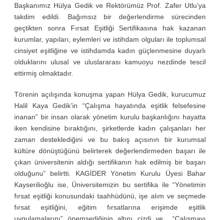
Başkanımız Hülya Gedik ve Rektörümüz Prof. Zafer Utlu’ya
takdim edildi. Bağımsız bir değerlendirme sürecinden
geçtikten sonra Fırsat Eşitliği Sertifikasına hak kazanan
kurumlar, yapıları, eylemleri ve istihdam olguları ile toplumsal
cinsiyet eşitliğine ve istihdamda kadın güçlenmesine duyarlı
olduklarını ulusal ve uluslararası kamuoyu nezdinde tescil
ettirmiş olmaktadır.
Törenin açılışında konuşma yapan Hülya Gedik, kurucumuz
Halil Kaya Gedik’in “Çalışma hayatında eşitlik felsefesine
inanan” bir insan olarak yönetim kurulu başkanlığını hayatta
iken kendisine bıraktığını, şirketlerde kadın çalışanları her
zaman desteklediğini ve bu bakış açısının bir kurumsal
kültüre dönüştüğünü belirterek değerlendirmeden başarı ile
çıkan üniversitenin aldığı sertifikanın hak edilmiş bir başarı
olduğunu” belirtti. KAGİDER Yönetim Kurulu Üyesi Bahar
Kayserilioğlu ise, Üniversitemizin bu sertifika ile “Yönetimin
fırsat eşitliği konusundaki taahhüdünü, işe alım ve seçmede
fırsat eşitliğini, eğitim fırsatlarına erişimde eşitlik
uygulamalarını” önemsediğinin altını çizdi ve “Çalışmayı