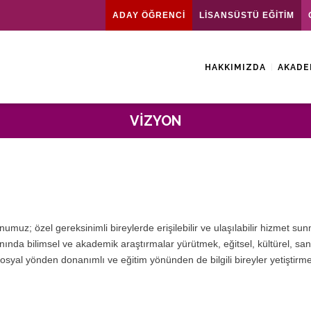
ADAY ÖĞRENCİ
LİSANSÜSTÜ EĞİTİM
HAKKIMIZDA
AKADE
VIZYON
z; özel gereksinimli bireylerde erişilebilir ve ulaşılabilir hizmet sun
anında bilimsel ve akademik araştırmalar yürütmek, eğitsel, kültürel, san
 sosyal yönden donanımlı ve eğitim yönünden de bilgili bireyler yetiştirmek