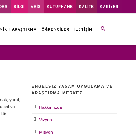
OBS
BİLGİ
ABİS
KÜTÜPHANE
KALİTE
KARİYER
MIK
ARAŞTIRMA
ÖĞRENCILER
İLETIŞIM
ENGELSIZ YAŞAM UYGULAMA VE
ARAŞTIRMA MERKEZI
mak, yerel,
atsal ve
Hakkımızda
tir.
Vizyon
Misyon