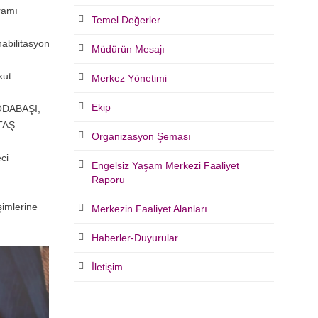
ramı
Temel Değerler
habilitasyon
Müdürün Mesajı
kut
Merkez Yönetimi
Ekip
 ODABAŞI,
TAŞ
Organizasyon Şeması
ci
Engelsiz Yaşam Merkezi Faaliyet
Raporu
şimlerine
Merkezin Faaliyet Alanları
Haberler-Duyurular
İletişim