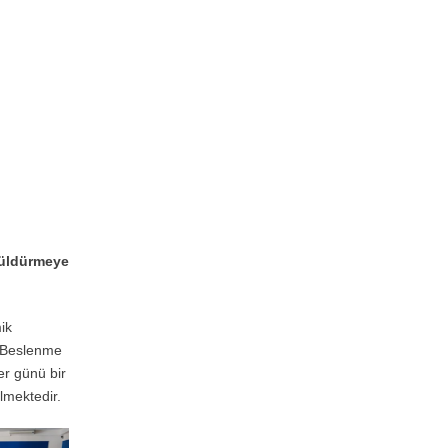
Güldürmeye
ik
, Beslenme
er günü bir
lmektedir.