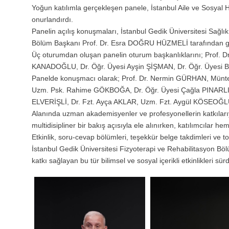
Yoğun katılımla gerçekleşen panele, İstanbul Aile ve Sosyal
onurlandırdı.
Panelin açılış konuşmaları, İstanbul Gedik Üniversitesi Sağlı
Bölüm Başkanı Prof. Dr. Esra DOĞRU HÜZMELİ tarafından ger
Üç oturumdan oluşan panelin oturum başkanlıklarını; Prof. 
KANADOĞLU, Dr. Öğr. Üyesi Ayşin ŞİŞMAN, Dr. Öğr. Üyesi Bu
Panelde konuşmacı olarak; Prof. Dr. Nermin GÜRHAN, Münt
Uzm. Psk. Rahime GÖKBOĞA, Dr. Öğr. Üyesi Çağla PINARLI
ELVERİŞLİ, Dr. Fzt. Ayça AKLAR, Uzm. Fzt. Aygül KÖSEOĞL
Alanında uzman akademisyenler ve profesyonellerin katkılarıyl
multidisipliner bir bakış açısıyla ele alınırken, katılımcılar
Etkinlik, soru-cevap bölümleri, teşekkür belge takdimleri ve to
İstanbul Gedik Üniversitesi Fizyoterapi ve Rehabilitasyon Böl
katkı sağlayan bu tür bilimsel ve sosyal içerikli etkinlikleri