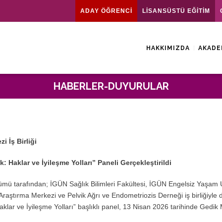
ADAY ÖĞRENCİ
LİSANSÜSTÜ EĞİTİM
HAKKIMIZDA
AKADE
HABERLER-DUYURULAR
 İş Birliği
Haklar ve İyileşme Yolları” Paneli Gerçekleştirildi
ölümü tarafından; İGÜN Sağlık Bilimleri Fakültesi, İGÜN Engelsiz Yaşa
raştırma Merkezi ve Pelvik Ağrı ve Endometriozis Derneği iş birliğiyle
lar ve İyileşme Yolları” başlıklı panel, 13 Nisan 2026 tarihinde Gedik