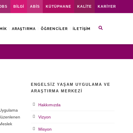
OBS
BİLGİ
ABİS
KÜTÜPHANE
KALİTE
KARİYER
MIK
ARAŞTIRMA
ÖĞRENCILER
İLETIŞIM
ENGELSIZ YAŞAM UYGULAMA VE
ARAŞTIRMA MERKEZI
Hakkımızda
m Uygulama
 düzenlenen
Vizyon
 Meslek
Misyon