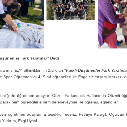
üşünenler Fark Yaratırlar” Dedi
a mısınız?” etkinliklerinin 2.si olan
“Farklı Düşünenler Fark Yaratırla
 ve Spor Öğretmenliği 4. Sınıf öğrencileri ile Engelsiz Yaşam Merkezi ö
kinliği ile öğretmen adayları Otizm Farkındalık Haftasında Otizmli öğr
parak hem öğrencilerle hem de ebeveynleri ile öğrenip, eğlendiler.
ecen öğretmen adaylarına teşekkür ederiz; Fethiye Karaçil, Oğulcan 
Yıldırım, Ezgi Uysal