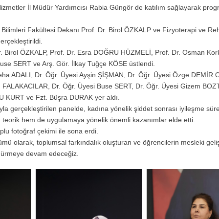
 Hizmetler İl Müdür Yardımcısı Rabia Güngör de katılım sağlayarak prog
k Bilimleri Fakültesi Dekanı Prof. Dr. Birol ÖZKALP ve Fizyoterapi ve Re
çekleştirildi.
Dr. Birol ÖZKALP, Prof. Dr. Esra DOĞRU HÜZMELİ, Prof. Dr. Osman Kor
se SERT ve Arş. Gör. İlkay Tuğçe KÖSE üstlendi.
eha ADALI, Dr. Öğr. Üyesi Ayşin ŞİŞMAN, Dr. Öğr. Üyesi Özge DEMİR
 FALAKACILAR, Dr. Öğr. Üyesi Buse SERT, Dr. Öğr. Üyesi Gizem BOZ
U KURT ve Fzt. Büşra DURAK yer aldı.
a gerçekleştirilen panelde, kadına yönelik şiddet sonrası iyileşme süre
 hem teorik hem de uygulamaya yönelik önemli kazanımlar elde etti.
plu fotoğraf çekimi ile sona erdi.
ümü olarak, toplumsal farkındalık oluşturan ve öğrencilerin mesleki geli
 sürdürmeye devam edeceğiz.