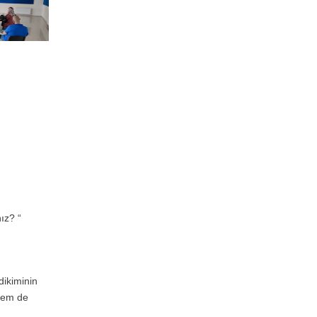
ız? “
dikiminin
 hem de
n