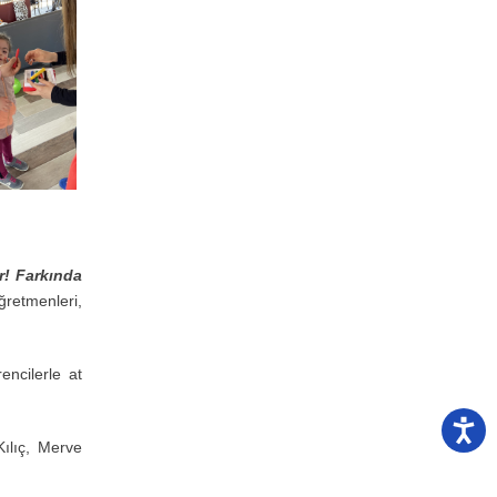
r! Farkında
ğretmenleri,
encilerle at
Kılıç, Merve