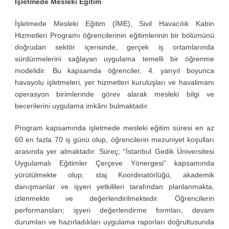
İşletmede Mesleki Eğitim
İşletmede Mesleki Eğitim (İME), Sivil Havacılık Kabin
Hizmetleri Programı öğrencilerinin eğitimlerinin bir bölümünü
doğrudan sektör içerisinde, gerçek iş ortamlarında
sürdürmelerini sağlayan uygulama temelli bir öğrenme
modelidir. Bu kapsamda öğrenciler, 4. yarıyıl boyunca
havayolu işletmeleri, yer hizmetleri kuruluşları ve havalimanı
operasyon birimlerinde görev alarak mesleki bilgi ve
becerilerini uygulama imkânı bulmaktadır.
Program kapsamında işletmede mesleki eğitim süresi en az
60 en fazla 70 iş günü olup, öğrencilerin mezuniyet koşulları
arasında yer almaktadır. Süreç; “İstanbul Gedik Üniversitesi
Uygulamalı Eğitimler Çerçeve Yönergesi” kapsamında
yürütülmekte olup; staj Koordinatörlüğü, akademik
danışmanlar ve işyeri yetkilileri tarafından planlanmakta,
izlenmekte ve değerlendirilmektedir. Öğrencilerin
performansları; işyeri değerlendirme formları, devam
durumları ve hazırladıkları uygulama raporları doğrultusunda