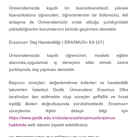
Üniversitemizde kayıtlı ön lisans/lisans/tezli yüksek
lisans/doktora öğrencileri, öğrenimlerinin bir bölümünü, ikili
anlaşma ile Üniversitemizin ortak olduğu yurtdışındaki
yükseköğrenim kurumlarının birinde geçirmesi demektir.
Erasmus+ Staj Hareketliliği ( ERASMUS+ KA 107)
Üniversitemizde kayıtlı öğrencinin, mesleki eğitim
alanında,uygulamalı iş deneyimi elde etmek üzere
yurtdışında staj yapması demektir.
Başvuru süreçleri, değerlendirme kriterleri ve hareketlilik
takvimleri İstanbul Gedik Üniversitesi Erasmus Ofisi
tarafından ilan edilmekte olup süreçler şeffaflık ve fırsat
eşitliği ilkeleri doğrultusunda yürütülmektedir. Erasmus+
süreçlerine ilişkin detaylı bilgi için
https://www.gedik.edu.tr/uluslararasi/erasmus/erasmus-
hakkinda
web sitesini ziyaret edebilirsiniz.