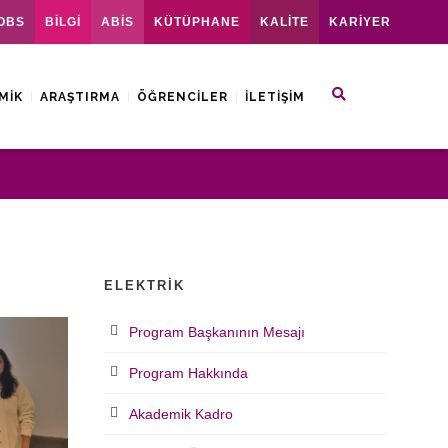
OBS
BİLGİ
ABİS
KÜTÜPHANE
KALİTE
KARİYER
MIK
ARAŞTIRMA
ÖĞRENCILER
İLETIŞIM
ELEKTRIK
Program Başkanının Mesajı
Program Hakkında
Akademik Kadro