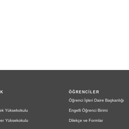
İK
ÖĞRENCİLER
Öğrenci İşleri Daire Başkanlığı
ek Yüksekokulu
Engelli Öğrenci Birimi
ler Yüksekokulu
Dilekçe ve Formlar