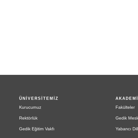
ÜNİVERSİTEMİZ
AKADEM
Kurucumuz
Fakülteler
Rektörlük
Gedik Mesl
Gedik Eğitim Vakfı
Yabancı Dil