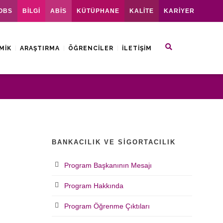
OBS
BİLGİ
ABİS
KÜTÜPHANE
KALİTE
KARİYER
MIK
ARAŞTIRMA
ÖĞRENCILER
İLETIŞIM
BANKACILIK VE SIGORTACILIK
Program Başkanının Mesajı
Program Hakkında
Program Öğrenme Çıktıları