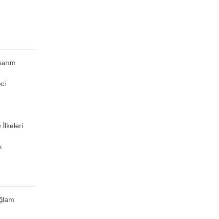
sarım
ci
İlkeleri
k
ağlam