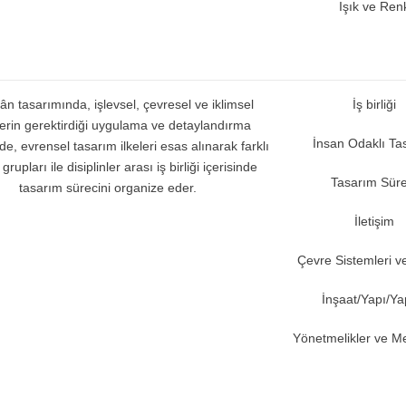
Işık ve Ren
ân tasarımında, işlevsel, çevresel ve iklimsel
İş birliği
lerin gerektirdiği uygulama ve detaylandırma
İnsan Odaklı Ta
de, evrensel tasarım ilkeleri esas alınarak farklı
rupları ile disiplinler arası iş birliği içerisinde
Tasarım Süre
tasarım sürecini organize eder.
İletişim
Çevre Sistemleri v
İnşaat/Yapı/Y
Yönetmelikler ve M