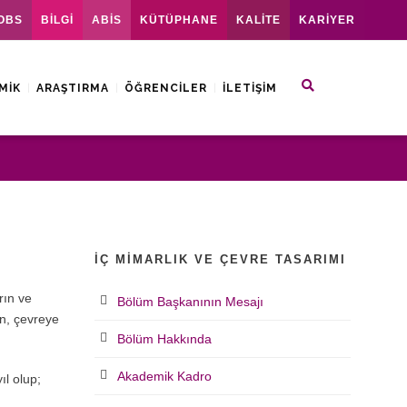
OBS
BİLGİ
ABİS
KÜTÜPHANE
KALİTE
KARİYER
MIK
ARAŞTIRMA
ÖĞRENCILER
İLETIŞIM
İÇ MIMARLIK VE ÇEVRE TASARIMI
rın ve
Bölüm Başkanının Mesajı
ün, çevreye
Bölüm Hakkında
Akademik Kadro
l olup;