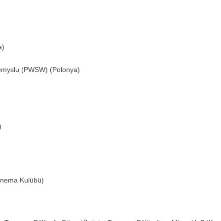
a)
emyslu (PWSW) (Polonya)
)
Sinema Kulübü)