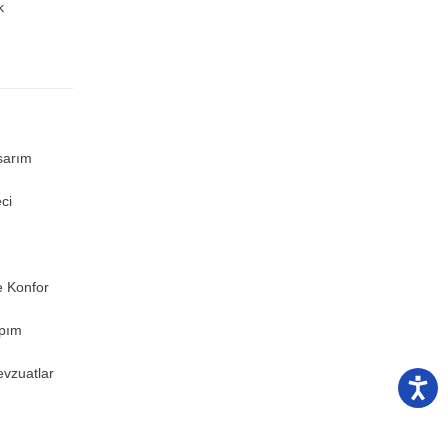
k
sarım
ci
e Konfor
apım
evzuatlar