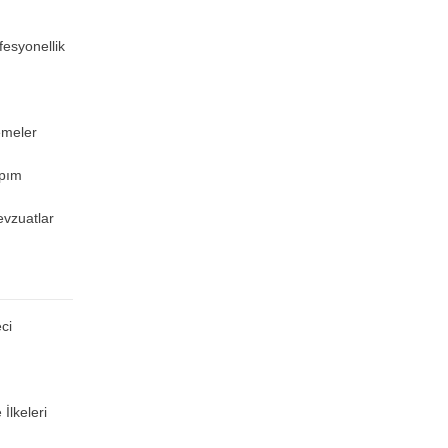
fesyonellik
emeler
apım
evzuatlar
ci
İlkeleri