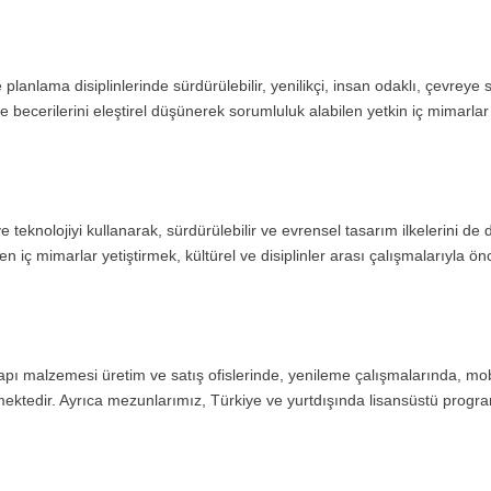
lama disiplinlerinde sürdürülebilir, yenilikçi, insan odaklı, çevreye sa
 becerilerini eleştirel düşünerek sorumluluk alabilen yetkin iç mimarlar
teknolojiyi kullanarak, sürdürülebilir ve evrensel tasarım ilkelerini de 
 iç mimarlar yetiştirmek, kültürel ve disiplinler arası çalışmalarıyla ön
pı malzemesi üretim ve satış ofislerinde, yenileme çalışmalarında, mobi
ktedir. Ayrıca mezunlarımız, Türkiye ve yurtdışında lisansüstü progr