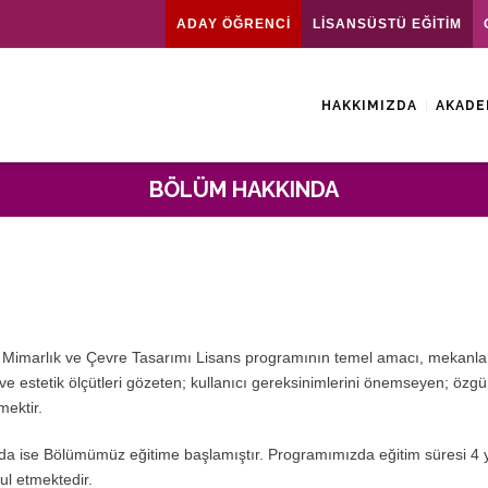
ADAY ÖĞRENCİ
LİSANSÜSTÜ EĞİTİM
HAKKIMIZDA
AKADE
BÖLÜM HAKKINDA
 İç Mimarlık ve Çevre Tasarımı Lisans programının temel amacı, mekanla
ve estetik ölçütleri gözeten; kullanıcı gereksinimlerini önemseyen; özg
mektir.
a ise Bölümümüz eğitime başlamıştır. Programımızda eğitim süresi 4 yı
ul etmektedir.