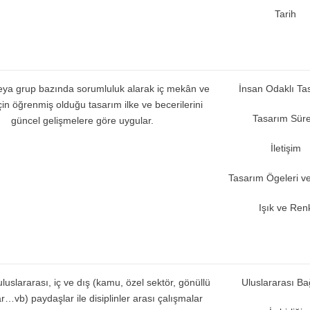
Tarih
veya grup bazında sorumluluk alarak iç mekân ve
İnsan Odaklı Ta
çin öğrenmiş olduğu tasarım ilke ve becerilerini
Tasarım Süre
güncel gelişmelere göre uygular.
İletişim
Tasarım Ögeleri ve 
Işık ve Ren
uluslararası, iç ve dış (kamu, özel sektör, gönüllü
Uluslararası B
r…vb) paydaşlar ile disiplinler arası çalışmalar