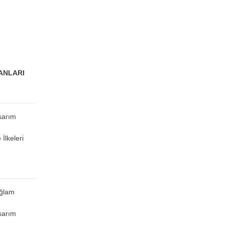
LANLARI
sarım
İlkeleri
ağlam
sarım