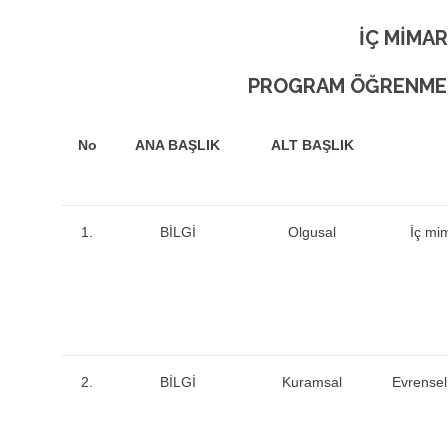
İÇ MİMAR
PROGRAM ÖĞRENME Ç
No
ANA BAŞLIK
ALT BAŞLIK
1.
BİLGİ
Olgusal
İç mim
2.
BİLGİ
Kuramsal
Evrensel 