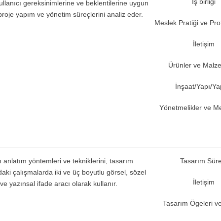
İş birliği
llanıcı gereksinimlerine ve beklentilerine uygun
proje yapım ve yönetim süreçlerini analiz eder.
Meslek Pratiği ve Pro
İletişim
Ürünler ve Malz
İnşaat/Yapı/Y
Yönetmelikler ve M
 anlatım yöntemleri ve tekniklerini, tasarım
Tasarım Süre
daki çalışmalarda iki ve üç boyutlu görsel, sözel
İletişim
ve yazınsal ifade aracı olarak kullanır.
Tasarım Ögeleri ve 