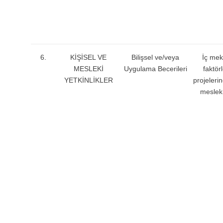
6.
KİŞİSEL VE
Bilişsel ve/veya
İç mek
MESLEKİ
Uygulama Becerileri
faktör
YETKİNLİKLER
projelerin
meslek g