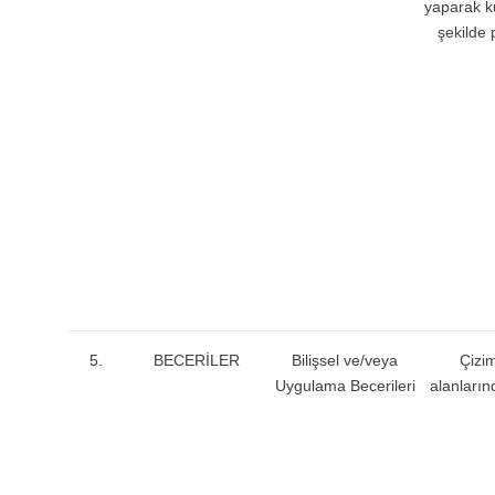
yaparak ku
şekilde 
5.
BECERİLER
Bilişsel ve/veya
Çizim
Uygulama Becerileri
alanların