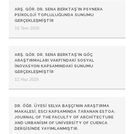
ARŞ. GÖR. DR. SENA BERKTAŞ’IN PSYNERA
PSIKOLOJI TOPLULUĞUNDA SUNUMU
GERÇEKLEŞMIŞTIR
16 Tem 2026
ARŞ. GÖR. DR. SENA BERKTAŞ’IN GÖÇ
ARAŞTIRMALARI VAKFI’NDAKI SOSYAL
İNOVASYON KAPSAMINDAKI SUNUMU
GERÇEKLEŞMIŞTIR
12 Haz 2026
DR. ÖĞR. ÜYESI SELVA BAŞÇI’NIN ARAŞTIRMA
MAKALESI, ESCI KAPSAMINDA TARANAN ESTOA:
JOURNAL OF THE FACULTY OF ARCHITECTURE
AND URBANISM OF UNIVERSITY OF CUENCA
DERGISINDE YAYIMLANMIŞTIR.