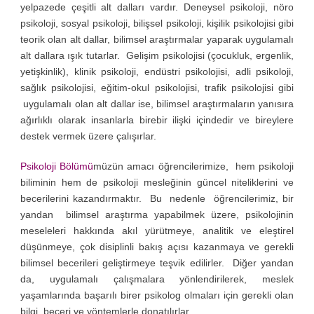
yelpazede çeşitli alt dalları vardır. Deneysel psikoloji, nöro
psikoloji, sosyal psikoloji, bilişsel psikoloji, kişilik psikolojisi gibi
teorik olan alt dallar, bilimsel araştırmalar yaparak uygulamalı
alt dallara ışık tutarlar. Gelişim psikolojisi (çocukluk, ergenlik,
yetişkinlik), klinik psikoloji, endüstri psikolojisi, adli psikoloji,
sağlık psikolojisi, eğitim-okul psikolojisi, trafik psikolojisi gibi
uygulamalı olan alt dallar ise, bilimsel araştırmaların yanısıra
ağırlıklı olarak insanlarla birebir ilişki içindedir ve bireylere
destek vermek üzere çalışırlar.
Psikoloji Bölümü
müzün amacı öğrencilerimize, hem psikoloji
biliminin hem de psikoloji mesleğinin güncel niteliklerini ve
becerilerini kazandırmaktır. Bu nedenle öğrencilerimiz, bir
yandan bilimsel araştırma yapabilmek üzere, psikolojinin
meseleleri hakkında akıl yürütmeye, analitik ve eleştirel
düşünmeye, çok disiplinli bakış açısı kazanmaya ve gerekli
bilimsel becerileri geliştirmeye teşvik edilirler. Diğer yandan
da, uygulamalı çalışmalara yönlendirilerek, meslek
yaşamlarında başarılı birer psikolog olmaları için gerekli olan
bilgi, beceri ve yöntemlerle donatılırlar.