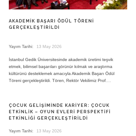
AKADEMIK BAŞARI ÖDÜL TÖRENI
GERÇEKLEŞTIRILDI
Yayım Tarihi:
13 May 2026
İstanbul Gedik Üniversitesinde akademik üretimi teşvik
etmek, bilimsel başarıları görünür kılmak ve araştırma
kültürünü desteklemek amacıyla Akademik Başarı Ödül
Töreni gerçekleştirildi. Tören, Rektör Vekilimiz Prof.…
ÇOCUK GELIŞIMINDE KARIYER: ÇOCUK
ETKINLIK – OYUN EVLERI PERSPEKTIFI
ETKINLIĞI GERÇEKLEŞTIRILDI
Yayım Tarihi:
13 May 2026