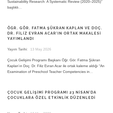
Sustainability Research: A Systematic Review (2020–2025)”
başlıklı…
ÖĞR. GÖR. FATMA ŞÜKRAN KAPLAN VE DOÇ.
DR. FILIZ EVRAN ACAR’IN ORTAK MAKALESI
YAYIMLANDI
Yayım Tarihi:
13 May 2026
Çocuk Gelişimi Programı Başkanı Öğr. Gör. Fatma Şükran
Kaplan’ın Doç. Dr. Filiz Evran Acar ile ortak kaleme aldığı “An
Examination of Preschool Teacher Competencies in…
ÇOCUK GELIŞIMI PROGRAMI 23 NISAN’DA
ÇOCUKLARA ÖZEL ETKINLIK DÜZENLEDI