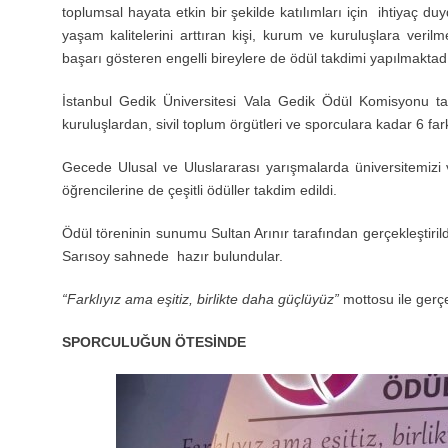
toplumsal hayata etkin bir şekilde katılımları için ihtiyaç du
yaşam kalitelerini arttıran kişi, kurum ve kuruluşlara ver
başarı gösteren engelli bireylere de ödül takdimi yapılmaktadı
İstanbul Gedik Üniversitesi Vala Gedik Ödül Komisyonu ta
kuruluşlardan, sivil toplum örgütleri ve sporculara kadar 6 fark
Gecede Ulusal ve Uluslararası yarışmalarda üniversitemizi 
öğrencilerine de çeşitli ödüller takdim edildi.
Ödül töreninin sunumu Sultan Arınır tarafından gerçekleştir
Sarısoy sahnede hazır bulundular.
“Farklıyız ama eşitiz, birlikte daha güçlüyüz”
mottosu ile gerçe
SPORCULUĞUN ÖTESİNDE