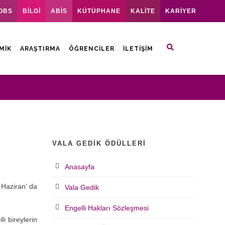
OBS
BİLGİ
ABİS
KÜTÜPHANE
KALİTE
KARİYER
MIK
ARAŞTIRMA
ÖĞRENCILER
İLETIŞIM
VALA GEDIK ÖDÜLLERI
Anasayfa
 Haziran’ da
Vala Gedik
Engelli Hakları Sözleşmesi
i bireylerin