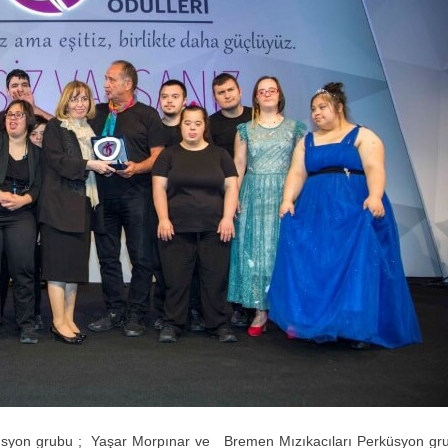
küsyon grubu ; Yaşar Morpınar ve
Bremen Mızıkacıları Perküsyon gr