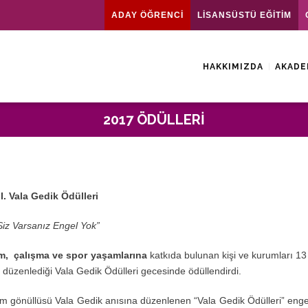
ADAY ÖĞRENCİ
LİSANSÜSTÜ EĞİTİM
HAKKIMIZDA
AKADE
2017 ÖDÜLLERI
II. Vala Gedik Ödülleri
Siz Varsanız Engel Yok”
tim, çalışma ve spor yaşamlarına
katkıda bulunan kişi ve kurumları 13
düzenlediği Vala Gedik Ödülleri gecesinde ödüllendirdi.
um gönüllüsü Vala Gedik anısına düzenlenen “Vala Gedik Ödülleri” engell