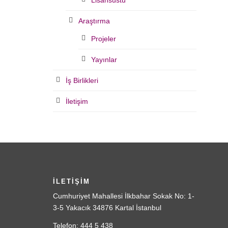
Lisansüstü
Araştırma
Projeler
Yayınlar
İş Birlikleri
İletişim
İLETİŞİM
Cumhuriyet Mahallesi İlkbahar Sokak No: 1-
3-5 Yakacık 34876 Kartal İstanbul
Telefon: 444 5 438