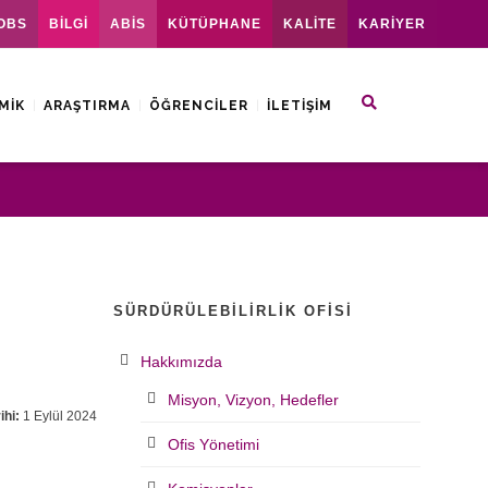
OBS
BİLGİ
ABİS
KÜTÜPHANE
KALİTE
KARİYER
MIK
ARAŞTIRMA
ÖĞRENCILER
İLETIŞIM
SÜRDÜRÜLEBILIRLIK OFISI
Hakkımızda
Misyon, Vizyon, Hedefler
hi:
1 Eylül 2024
Ofis Yönetimi