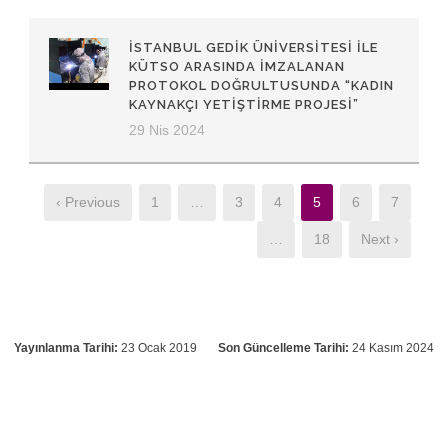
İSTANBUL GEDIK ÜNIVERSITESI ILE
KÜTSO ARASINDA IMZALANAN
PROTOKOL DOĞRULTUSUNDA “KADIN
KAYNAKÇI YETIŞTIRME PROJESI”
29 Nis 2024
‹ Previous
1
…
3
4
5
6
7
…
18
Next ›
Yayınlanma Tarihi:
23 Ocak 2019
Son Güncelleme Tarihi:
24 Kasım 2024