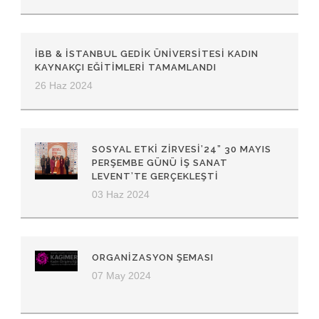
İBB & İSTANBUL GEDIK ÜNIVERSITESI KADIN
KAYNAKÇI EĞITIMLERI TAMAMLANDI
26 Haz 2024
SOSYAL ETKI ZIRVESI’24” 30 MAYIS
PERŞEMBE GÜNÜ İŞ SANAT
LEVENT’TE GERÇEKLEŞTI
03 Haz 2024
ORGANİZASYON ŞEMASI
07 May 2024