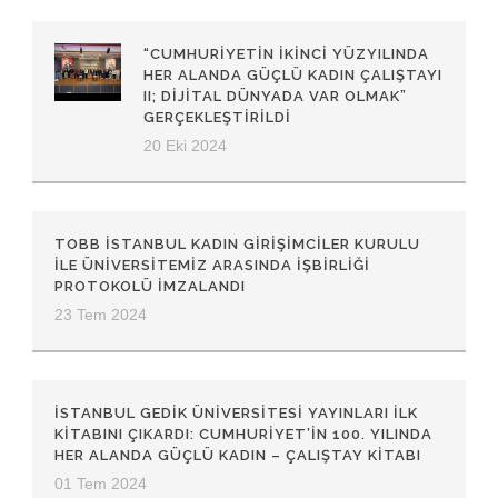
“CUMHURİYETİN İKİNCİ YÜZYILINDA
HER ALANDA GÜÇLÜ KADIN ÇALIŞTAYI
II; DİJİTAL DÜNYADA VAR OLMAK”
GERÇEKLEŞTİRİLDİ
20 Eki 2024
TOBB İSTANBUL KADIN GIRIŞIMCILER KURULU
ILE ÜNIVERSITEMIZ ARASINDA İŞBIRLIĞI
PROTOKOLÜ İMZALANDI
23 Tem 2024
İSTANBUL GEDIK ÜNIVERSITESI YAYINLARI İLK
KITABINI ÇIKARDI: CUMHURIYET’IN 100. YILINDA
HER ALANDA GÜÇLÜ KADIN – ÇALIŞTAY KITABI
01 Tem 2024