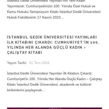
İstanbul Gedik Üniversitesi Yayınları’nın Yeni Kitabı
Yayımlandı: Cumhuriyetimizin 100. Yılında Özel Hukuk ve
Kamu Hukuku Sempozyum Kitabı İstanbul Gedik Üniversitesi
Hukuk Fakültesinin 17 Kasım 2023…
İSTANBUL GEDIK ÜNIVERSITESI YAYINLARI
İLK KITABINI ÇIKARDI: CUMHURIYET’IN 100.
YILINDA HER ALANDA GÜÇLÜ KADIN –
ÇALIŞTAY KITABI
Yayım Tarihi:
01 Tem 2024
İstanbul Gedik Üniversitesi Yayınları İlk Kitabını Çıkardı:
Cumhuriyet’in 100. Yılında Her Alanda Güçlü Kadın – Çalıştay
Kitabı İstanbul Gedik Üniversitesi, akademik ve kültürel
birikimlerini paylaşmak…