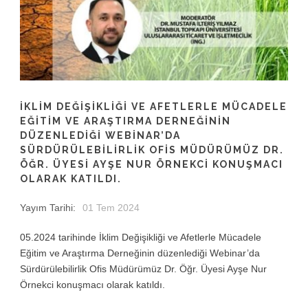
İKLIM DEĞIŞIKLIĞI VE AFETLERLE MÜCADELE
EĞITIM VE ARAŞTIRMA DERNEĞININ
DÜZENLEDIĞI WEBINAR’DA
SÜRDÜRÜLEBILIRLIK OFIS MÜDÜRÜMÜZ DR.
ÖĞR. ÜYESI AYŞE NUR ÖRNEKCI KONUŞMACI
OLARAK KATILDI.
Yayım Tarihi:
01 Tem 2024
05.2024 tarihinde İklim Değişikliği ve Afetlerle Mücadele
Eğitim ve Araştırma Derneğinin düzenlediği Webinar’da
Sürdürülebilirlik Ofis Müdürümüz Dr. Öğr. Üyesi Ayşe Nur
Örnekci konuşmacı olarak katıldı.