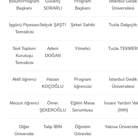
Bölüm/Program
Güvenç
Program
İstanbul Gedik
Başkanı
SORARLI
Başkanı
Üniversitesi
İşgücü Piyasası
Selçuk ŞAŞTI
Şirket Sahibi
Tuzla Dalgıçlık
Temsilcisi
Sivil Toplum
Adem
Yönetici
Tuzla TEKMER
Kuruluşu
DOĞAN
Temsilcisi
Aktif öğrenci
Hasan
Program
İstanbul Gedik
KOÇOĞLU
öğrencisi
Üniversitesi
Mezun öğrenci
Ömer
Eğitim Masa
İnsani Yardım Vak
ŞEKEROĞLU
Sorumlusu
(İHH)
Diğer
Talip İBİN
Öğretim
Yalova Üniversite
Üniversite
Görevlisi