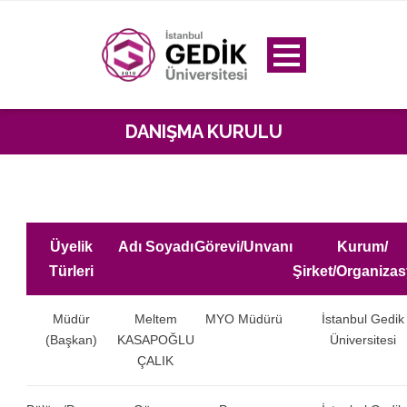
DANIŞMA KURULU
Üyelik
Adı Soyadı
Görevi/Unvanı
Kurum/
Türleri
Şirket/Organiza
Müdür
Meltem
MYO Müdürü
İstanbul Gedik
(Başkan)
KASAPOĞLU
Üniversitesi
ÇALIK