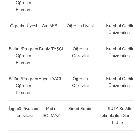
Öğretim
Elemanı
Öğretim Üyesi
Ata AKSU
Öğretim Üyesi
İstanbul Gedik
Üniversitesi
Bölüm/Program
Deniz TAŞÇI
Öğretim
İstanbul Gedik
Öğretim
Görevlisi
Üniversitesi
Elemanı
Bölüm/Program
Hayati YAĞLI
Öğretim
İstanbul Gedik
Öğretim
Görevlisi
Üniversitesi
Elemanı
İşgücü Piyasası
Metin
Şirket Sahibi
SUTA Su Altı
Temsilcisi
SOLMAZ
Teknolojileri San. 
Ltd. Şti.