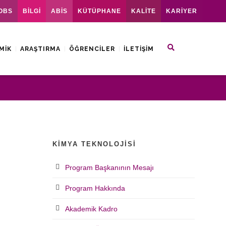
OBS
BİLGİ
ABİS
KÜTÜPHANE
KALİTE
KARİYER
MIK
ARAŞTIRMA
ÖĞRENCILER
İLETIŞIM
KIMYA TEKNOLOJISI
Program Başkanının Mesajı
Program Hakkında
Akademik Kadro