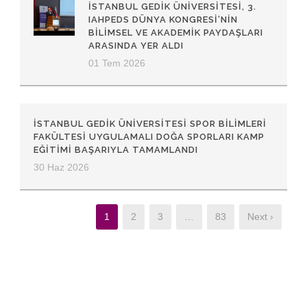
İSTANBUL GEDIK ÜNIVERSITESI, 3.
IAHPEDS DÜNYA KONGRESI’NIN
BILIMSEL VE AKADEMIK PAYDAŞLARI
ARASINDA YER ALDI
01 Tem 2026
İSTANBUL GEDIK ÜNIVERSITESI SPOR BILIMLERI
FAKÜLTESI UYGULAMALI DOĞA SPORLARI KAMP
EĞITIMI BAŞARIYLA TAMAMLANDI
30 Haz 2026
1
2
3
…
83
Next ›