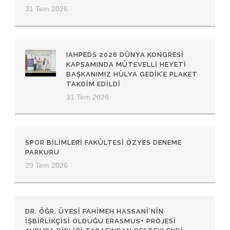
31 Tem 2026
IAHPEDS 2026 DÜNYA KONGRESI
KAPSAMINDA MÜTEVELLI HEYETI
BAŞKANIMIZ HÜLYA GEDIK’E PLAKET
TAKDIM EDILDI
31 Tem 2026
SPOR BİLİMLERİ FAKÜLTESİ ÖZYES DENEME
PARKURU
29 Tem 2026
DR. ÖĞR. ÜYESI FAHIMEH HASSANI’NIN
İŞBIRLIKÇISI OLDUĞU ERASMUS+ PROJESI