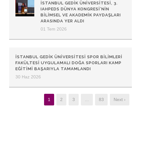
İSTANBUL GEDIK ÜNIVERSITESI, 3.
IAHPEDS DÜNYA KONGRESI’NIN
BILIMSEL VE AKADEMIK PAYDAŞLARI
ARASINDA YER ALDI
01 Tem 2026
İSTANBUL GEDIK ÜNIVERSITESI SPOR BILIMLERI
FAKÜLTESI UYGULAMALI DOĞA SPORLARI KAMP
EĞITIMI BAŞARIYLA TAMAMLANDI
30 Haz 2026
1
2
3
…
83
Next ›