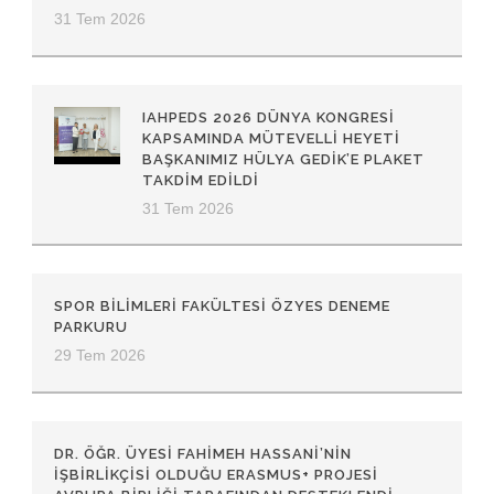
31 Tem 2026
IAHPEDS 2026 DÜNYA KONGRESI
KAPSAMINDA MÜTEVELLI HEYETI
BAŞKANIMIZ HÜLYA GEDIK’E PLAKET
TAKDIM EDILDI
31 Tem 2026
SPOR BİLİMLERİ FAKÜLTESİ ÖZYES DENEME
PARKURU
29 Tem 2026
DR. ÖĞR. ÜYESI FAHIMEH HASSANI’NIN
İŞBIRLIKÇISI OLDUĞU ERASMUS+ PROJESI