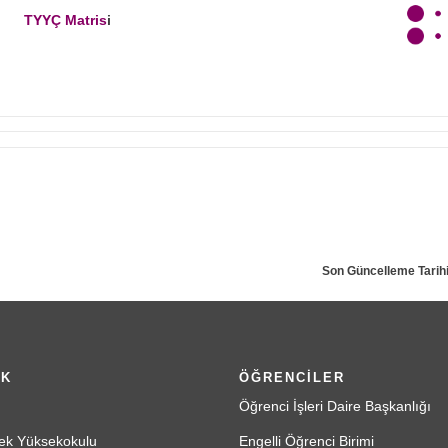
TYYÇ Matris
i
Son Güncelleme Tarihi
İK
ÖĞRENCİLER
Öğrenci İşleri Daire Başkanlığı
ek Yüksekokulu
Engelli Öğrenci Birimi