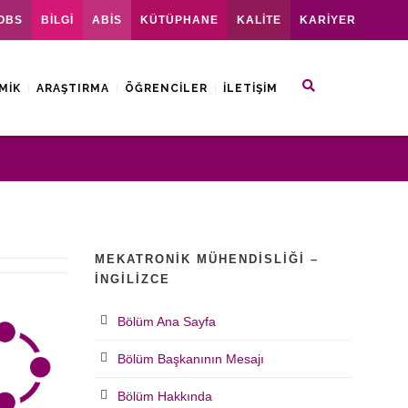
OBS
BİLGİ
ABİS
KÜTÜPHANE
KALİTE
KARİYER
MIK
ARAŞTIRMA
ÖĞRENCILER
İLETIŞIM
MEKATRONIK MÜHENDISLIĞI –
İNGILIZCE
Bölüm Ana Sayfa
Bölüm Başkanının Mesajı
Bölüm Hakkında