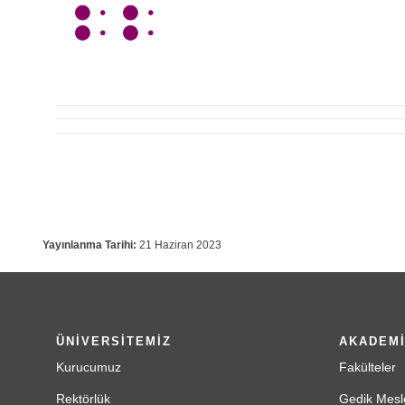
Yayınlanma Tarihi:
21 Haziran 2023
ÜNİVERSİTEMİZ
AKADEM
Kurucumuz
Fakülteler
Rektörlük
Gedik Mesl