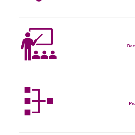
Ders
Pr