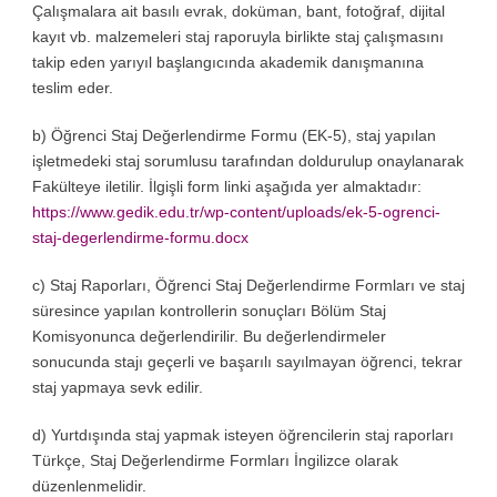
Çalışmalara ait basılı evrak, doküman, bant, fotoğraf, dijital
kayıt vb. malzemeleri staj raporuyla birlikte staj çalışmasını
takip eden yarıyıl başlangıcında akademik danışmanına
teslim eder.
b) Öğrenci Staj Değerlendirme Formu (EK-5), staj yapılan
işletmedeki staj sorumlusu tarafından doldurulup onaylanarak
Fakülteye iletilir. İlgişli form linki aşağıda yer almaktadır:
https://www.gedik.edu.tr/wp-content/uploads/ek-5-ogrenci-
staj-degerlendirme-formu.docx
c) Staj Raporları, Öğrenci Staj Değerlendirme Formları ve staj
süresince yapılan kontrollerin sonuçları Bölüm Staj
Komisyonunca değerlendirilir. Bu değerlendirmeler
sonucunda stajı geçerli ve başarılı sayılmayan öğrenci, tekrar
staj yapmaya sevk edilir.
d) Yurtdışında staj yapmak isteyen öğrencilerin staj raporları
Türkçe, Staj Değerlendirme Formları İngilizce olarak
düzenlenmelidir.