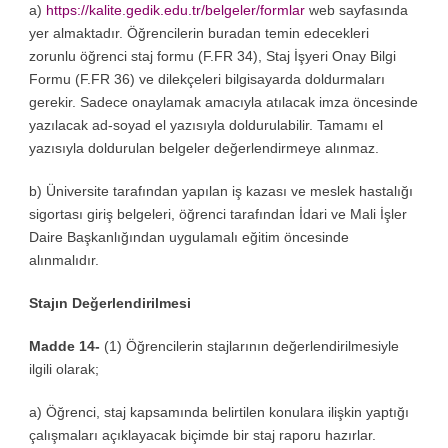
a)
https://kalite.gedik.edu.tr/belgeler/formlar
web sayfasında
yer almaktadır. Öğrencilerin buradan temin edecekleri
zorunlu öğrenci staj formu (F.FR 34), Staj İşyeri Onay Bilgi
Formu (F.FR 36) ve dilekçeleri bilgisayarda doldurmaları
gerekir. Sadece onaylamak amacıyla atılacak imza öncesinde
yazılacak ad-soyad el yazısıyla doldurulabilir. Tamamı el
yazısıyla doldurulan belgeler değerlendirmeye alınmaz.
b) Üniversite tarafından yapılan iş kazası ve meslek hastalığı
sigortası giriş belgeleri, öğrenci tarafından İdari ve Mali İşler
Daire Başkanlığından uygulamalı eğitim öncesinde
alınmalıdır.
Stajın Değerlendirilmesi
Madde 14-
(1) Öğrencilerin stajlarının değerlendirilmesiyle
ilgili olarak;
a) Öğrenci, staj kapsamında belirtilen konulara ilişkin yaptığı
çalışmaları açıklayacak biçimde bir staj raporu hazırlar.