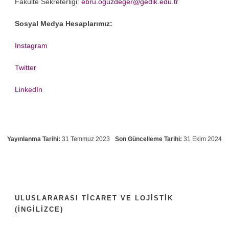
Fakülte Sekreterliği:
ebru.oguzdeger@gedik.edu.tr
Sosyal Medya Hesaplarımız:
Instagram
Twitter
LinkedIn
Yayınlanma Tarihi:
31 Temmuz 2023
Son Güncelleme Tarihi:
31 Ekim 2024
ULUSLARARASI TICARET VE LOJISTIK
(İNGILIZCE)