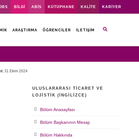
OBS
BİLGİ
ABİS
KÜTÜPHANE
KALİTE
KARİYER
MIK
ARAŞTIRMA
ÖĞRENCILER
İLETIŞIM
i:
31 Ekim 2024
ULUSLARARASI TICARET VE
LOJISTIK (İNGILIZCE)
Bölüm Anasayfası
Bölüm Başkanının Mesajı
Bölüm Hakkında