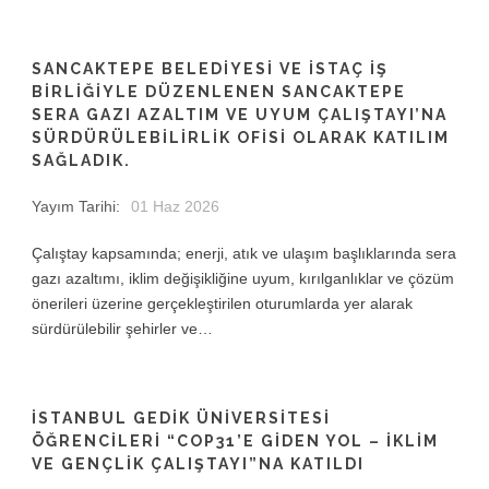
SANCAKTEPE BELEDIYESI VE İSTAÇ IŞ
BIRLIĞIYLE DÜZENLENEN SANCAKTEPE
SERA GAZI AZALTIM VE UYUM ÇALIŞTAYI’NA
SÜRDÜRÜLEBILIRLIK OFISI OLARAK KATILIM
SAĞLADIK.
Yayım Tarihi:
01 Haz 2026
Çalıştay kapsamında; enerji, atık ve ulaşım başlıklarında sera
gazı azaltımı, iklim değişikliğine uyum, kırılganlıklar ve çözüm
önerileri üzerine gerçekleştirilen oturumlarda yer alarak
sürdürülebilir şehirler ve…
İSTANBUL GEDIK ÜNIVERSITESI
ÖĞRENCILERI “COP31’E GIDEN YOL – İKLIM
VE GENÇLIK ÇALIŞTAYI”NA KATILDI