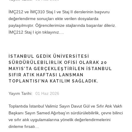
İMÇ212 ve İMÇ310 Staj I ve Staj II derslerinin başvuru
değerlendirme sonuçları ekte verilen dosyalarda
paylaşılmıştır. Öğrencilerimize stajlarında başarılar dileriz.
İMÇ212 Staj I için tıklayınız.…
İSTANBUL GEDIK ÜNIVERSITESI
SÜRDÜRÜLEBILIRLIK OFISI OLARAK 20
MAYIS’TA GERÇEKLEŞTIRILEN İSTANBUL
SIFIR ATIK HAFTASI LANSMAN
TOPLANTISI’NA KATILIM SAĞLADIK.
Yayım Tarihi:
01 Haz 2026
Toplantıda İstanbul Valimiz Sayın Davut Gül ve Sıfır Atık Vakfı
Başkanı Sayın Samed Ağırbaş’ın sürdürülebilirlik, çevre bilinci
ve sıfır atık uygulamalarına yönelik değerlendirmelerini
dinleme fırsatı…