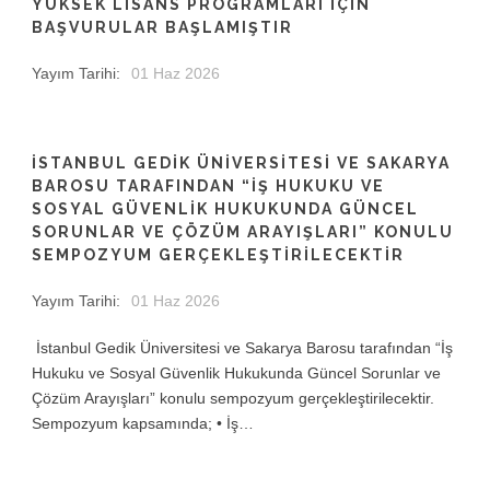
YÜKSEK LISANS PROGRAMLARI IÇIN
BAŞVURULAR BAŞLAMIŞTIR
Yayım Tarihi:
01 Haz 2026
İSTANBUL GEDIK ÜNIVERSITESI VE SAKARYA
BAROSU TARAFINDAN “İŞ HUKUKU VE
SOSYAL GÜVENLIK HUKUKUNDA GÜNCEL
SORUNLAR VE ÇÖZÜM ARAYIŞLARI” KONULU
SEMPOZYUM GERÇEKLEŞTIRILECEKTIR
Yayım Tarihi:
01 Haz 2026
İstanbul Gedik Üniversitesi ve Sakarya Barosu tarafından “İş
Hukuku ve Sosyal Güvenlik Hukukunda Güncel Sorunlar ve
Çözüm Arayışları” konulu sempozyum gerçekleştirilecektir.
Sempozyum kapsamında; • İş…