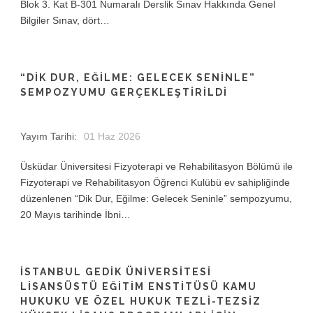
Blok 3. Kat B-301 Numaralı Derslik Sınav Hakkında Genel
Bilgiler Sınav, dört…
“DIK DUR, EĞILME: GELECEK SENINLE”
SEMPOZYUMU GERÇEKLEŞTIRILDI
Yayım Tarihi:
01 Haz 2026
Üsküdar Üniversitesi Fizyoterapi ve Rehabilitasyon Bölümü ile
Fizyoterapi ve Rehabilitasyon Öğrenci Kulübü ev sahipliğinde
düzenlenen “Dik Dur, Eğilme: Gelecek Seninle” sempozyumu,
20 Mayıs tarihinde İbni…
İSTANBUL GEDIK ÜNIVERSITESI
LISANSÜSTÜ EĞITIM ENSTITÜSÜ KAMU
HUKUKU VE ÖZEL HUKUK TEZLI-TEZSIZ