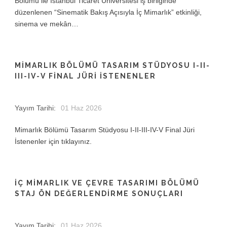
Bölümü ile İstanbul Ticaret Üniversitesi iş birliğinde
düzenlenen “Sinematik Bakış Açısıyla İç Mimarlık” etkinliği,
sinema ve mekân…
MIMARLIK BÖLÜMÜ TASARIM STÜDYOSU I-II-
III-IV-V FINAL JÜRI İSTENENLER
Yayım Tarihi:
01 Haz 2026
Mimarlık Bölümü Tasarım Stüdyosu I-II-III-IV-V Final Jüri
İstenenler için tıklayınız.
İÇ MIMARLIK VE ÇEVRE TASARIMI BÖLÜMÜ
STAJ ÖN DEĞERLENDIRME SONUÇLARI
Yayım Tarihi:
01 Haz 2026