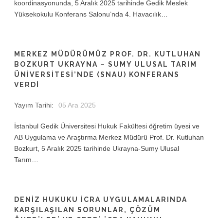
koordinasyonunda, 5 Aralık 2025 tarihinde Gedik Meslek
Yüksekokulu Konferans Salonu’nda 4. Havacılık…
MERKEZ MÜDÜRÜMÜZ PROF. DR. KUTLUHAN
BOZKURT UKRAYNA – SUMY ULUSAL TARIM
ÜNIVERSITESI’NDE (SNAU) KONFERANS
VERDI
Yayım Tarihi:
05 Ara 2025
İstanbul Gedik Üniversitesi Hukuk Fakültesi öğretim üyesi ve
AB Uygulama ve Araştırma Merkez Müdürü Prof. Dr. Kutluhan
Bozkurt, 5 Aralık 2025 tarihinde Ukrayna-Sumy Ulusal
Tarım…
DENIZ HUKUKU İCRA UYGULAMALARINDA
KARŞILAŞILAN SORUNLAR, ÇÖZÜM