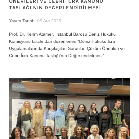
ÖNERILERI VE CEBRI İCRA KANUNU
TASLAĞI’NIN DEĞERLENDIRILMESI
Yayım Tarihi:
05 Ara 2025
Prof. Dr. Kerim Atamer, İstanbul Barosu Deniz Hukuku
Komisyonu tarafından düzenlenen “Deniz Hukuku İcra
Uygulamalarında Karşılaşılan Sorunlar, Çözüm Önerileri ve
Cebri İcra Kanunu Taslağı’nın Değerlendirilmesi”…