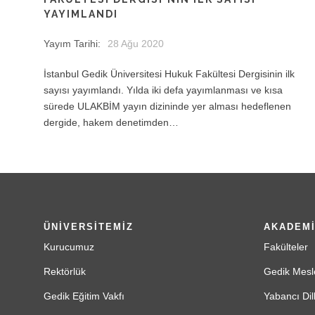
YAYIMLANDI
Yayım Tarihi:
28 Ağu 2020
İstanbul Gedik Üniversitesi Hukuk Fakültesi Dergisinin ilk
sayısı yayımlandı. Yılda iki defa yayımlanması ve kısa
sürede ULAKBİM yayın dizininde yer alması hedeflenen
dergide, hakem denetimden…
ÜNİVERSİTEMİZ
AKADEM
Kurucumuz
Fakülteler
Rektörlük
Gedik Mesl
Gedik Eğitim Vakfı
Yabancı Dil