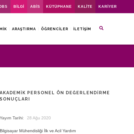
OBS
BİLGİ
ABİS
KÜTÜPHANE
KALİTE
KARİYER
MIK
ARAŞTIRMA
ÖĞRENCILER
İLETIŞIM
AKADEMIK PERSONEL ÖN DEĞERLENDIRME
SONUÇLARI
Yayım Tarihi:
28 Ağu 2020
Bilgisayar Mühendisliği İlk ve Acil Yardım