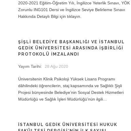
2020-2021 Eğitim-Öğretim Yılı, İngilizce Yeterlik Sınavı, YÖK
Zorunlu ING101 Dersi ve İngilizce Seviye Belirleme Sınavı
Hakkında Detaylı Bilgi için tıklayın.
ŞIŞLI BELEDIYE BAŞKANLIĞI VE İSTANBUL
GEDIK ÜNIVERSITESI ARASINDA İŞBIRLIĞI
PROTOKOLÜ İMZALANDI
Yayım Tarihi:
28 Ağu 2020
Üniversitenin Klinik Psikoloji Yüksek Lisans Programı
dâhilindeki öğrencilerin, staj kapsamında ve Sağlıklı Şişli
Projesi bünyesinde Belediye’nin Sosyal Destek Hizmetleri
Müdürlüğü ve Sağlık İşleri Müdürlüğü’nün ilgili…
İSTANBUL GEDIK ÜNIVERSITESI HUKUK
FAKÜLTESI DERGISI’NIN İLK SAYISI