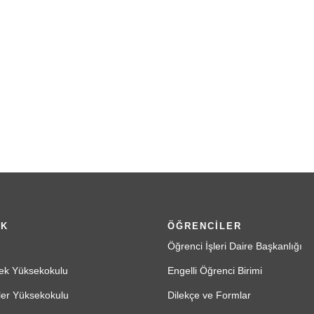
İK
ÖĞRENCİLER
Öğrenci İşleri Daire Başkanlığı
ek Yüksekokulu
Engelli Öğrenci Birimi
ler Yüksekokulu
Dilekçe ve Formlar