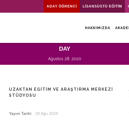
ADAY ÖĞRENCİ
LİSANSÜSTÜ EĞİTİM
HAKKIMIZDA
AKADE
DAY
Ağustos 28, 2020
UZAKTAN EĞITIM VE ARAŞTIRMA MERKEZI
STÜDYOSU
Yayım Tarihi:
28 Ağu 2020