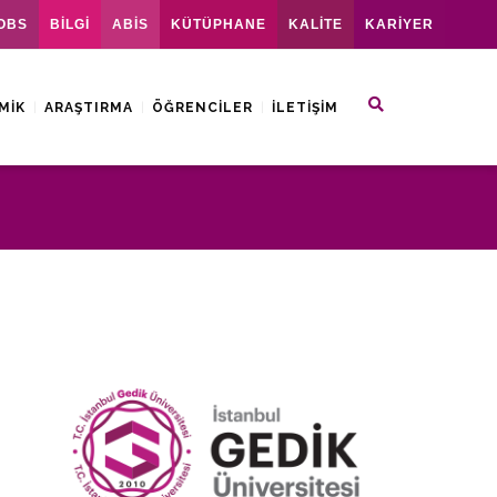
OBS
BİLGİ
ABİS
KÜTÜPHANE
KALİTE
KARİYER
MIK
ARAŞTIRMA
ÖĞRENCILER
İLETIŞIM