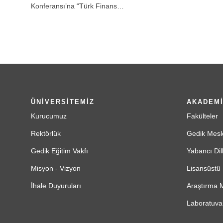
Konferansı’na “Türk Finans…
ÜNİVERSİTEMİZ
AKADEM
Kurucumuz
Fakülteler
Rektörlük
Gedik Mesl
Gedik Eğitim Vakfı
Yabancı Dil
Misyon - Vizyon
Lisansüstü 
İhale Duyuruları
Araştırma M
Laboratuvar