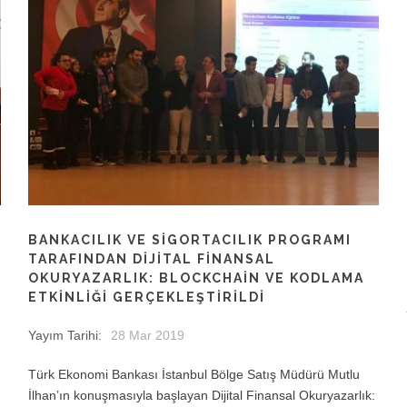
BANKACILIK VE SIGORTACILIK PROGRAMI
TARAFINDAN DIJITAL FINANSAL
OKURYAZARLIK: BLOCKCHAIN VE KODLAMA
ETKINLIĞI GERÇEKLEŞTIRILDI
Yayım Tarihi:
28 Mar 2019
Türk Ekonomi Bankası İstanbul Bölge Satış Müdürü Mutlu
İlhan’ın konuşmasıyla başlayan Dijital Finansal Okuryazarlık: