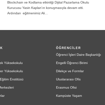
Blockchain ve Kodlama etkinliği Dijital Pazarlama Okulu
Kurucusu Yasin Kaplan’ın konuşmasıyla devam etti.
Ardından eğitmenimiz Ali…
İK
ÖĞRENCİLER
Öğrenci İşleri Daire Başkanlığı
ek Yüksekokulu
Engelli Öğrenci Birimi
ler Yüksekokulu
Dilekçe ve Formlar
Eğitim Enstitüsü
Uluslararası Ofis
erkezleri
Erasmus Ofisi
lar
Kampüste Yaşam