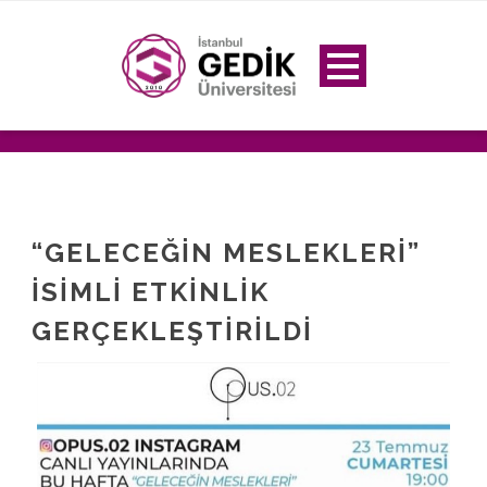
“GELECEĞIN MESLEKLERI”
ISIMLI ETKINLIK
GERÇEKLEŞTIRILDI