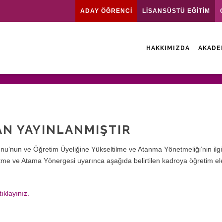
ADAY ÖĞRENCİ
LİSANSÜSTÜ EĞİTİM
HAKKIMIZDA
AKADE
LAN YAYINLANMIŞTIR
u’nun ve Öğretim Üyeliğine Yükseltilme ve Atanma Yönetmeliği’nin ilgi
ltme ve Atama Yönergesi uyarınca aşağıda belirtilen kadroya öğretim e
ıklayınız.