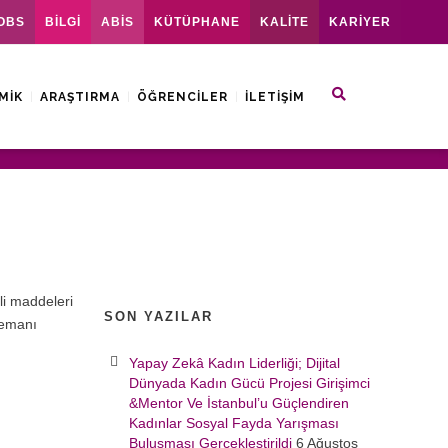
OBS
BİLGİ
ABİS
KÜTÜPHANE
KALİTE
KARİYER
MIK
ARAŞTIRMA
ÖĞRENCILER
İLETIŞIM
li maddeleri
SON YAZILAR
lemanı
Yapay Zekâ Kadın Liderliği; Dijital
Dünyada Kadın Gücü Projesi Girişimci
&Mentor Ve İstanbul’u Güçlendiren
Kadınlar Sosyal Fayda Yarışması
Buluşması Gerçekleştirildi
6 Ağustos