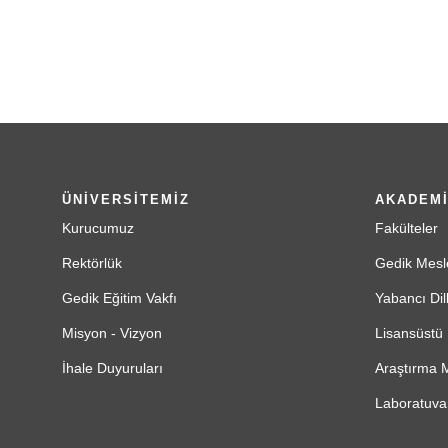
ÜNİVERSİTEMİZ
AKADEM
Kurucumuz
Fakülteler
Rektörlük
Gedik Mesl
Gedik Eğitim Vakfı
Yabancı Dil
Misyon - Vizyon
Lisansüstü 
İhale Duyuruları
Araştırma M
Laboratuvar