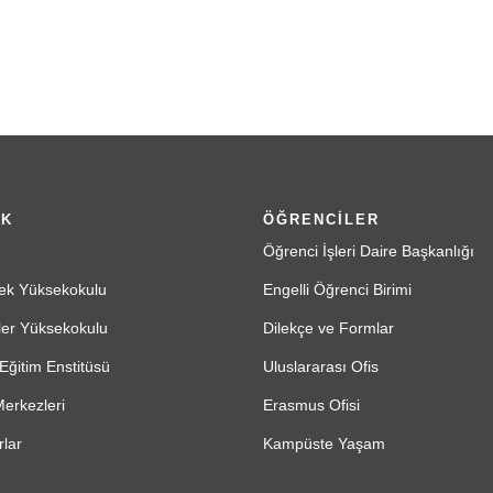
İK
ÖĞRENCİLER
Öğrenci İşleri Daire Başkanlığı
ek Yüksekokulu
Engelli Öğrenci Birimi
ler Yüksekokulu
Dilekçe ve Formlar
Eğitim Enstitüsü
Uluslararası Ofis
erkezleri
Erasmus Ofisi
lar
Kampüste Yaşam