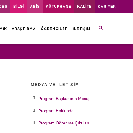
OBS
BİLGİ
ABİS
KÜTÜPHANE
KALİTE
KARİYER
MIK
ARAŞTIRMA
ÖĞRENCILER
İLETIŞIM
MEDYA VE İLETIŞIM
Program Başkanının Mesajı
Program Hakkında
Program Öğrenme Çıktıları