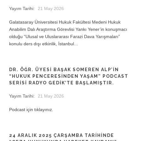
Yayım Tarihi:
21 May 2026
Galatasaray Üniversitesi Hukuk Fakültesi Medeni Hukuk
Anabilim Dalı Araştırma Görevlisi Yankı Yener’in konuşmacı
olduğu “Ulusal ve Uluslararası Farazi Dava Yarışmaları”
konulu ders dışı etkinlik, İstanbul…
DR. ÖĞR. ÜYESI BAŞAK SOMEREN ALP’IN
“HUKUK PENCERESINDEN YAŞAM” PODCAST
SERISI RADYO GEDIK’TE BAŞLAMIŞTIR.
Yayım Tarihi:
21 May 2026
Podcast için tıklayınız.
24 ARALIK 2025 ÇARŞAMBA TARİHİNDE