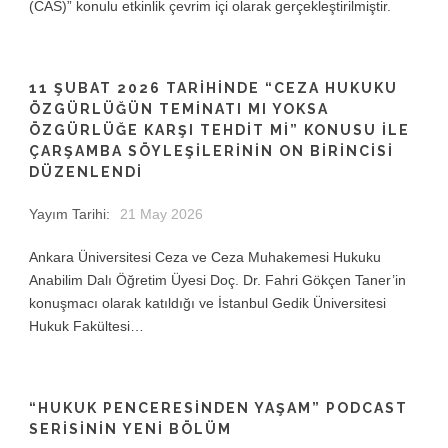
(CAS)” konulu etkinlik çevrim içi olarak gerçekleştirilmiştir.
11 ŞUBAT 2026 TARİHİNDE “CEZA HUKUKU
ÖZGÜRLÜĞÜN TEMİNATI MI YOKSA
ÖZGÜRLÜĞE KARŞI TEHDİT Mİ” KONUSU İLE
ÇARŞAMBA SÖYLEŞİLERİNİN ON BİRİNCİSİ
DÜZENLENDİ
Yayım Tarihi:
21 May 2026
Ankara Üniversitesi Ceza ve Ceza Muhakemesi Hukuku
Anabilim Dalı Öğretim Üyesi Doç. Dr. Fahri Gökçen Taner’in
konuşmacı olarak katıldığı ve İstanbul Gedik Üniversitesi
Hukuk Fakültesi…
“HUKUK PENCERESINDEN YAŞAM” PODCAST
SERISININ YENI BÖLÜM