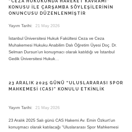
“CEZA HUKUKUNDA HAREKET KAVRAMI”
KONUSU İLE ÇARŞAMBA SÖYLEŞİLERİNİN
ONUNCUSU DÜZENLENMİŞTİR
Yayım Tarihi:
21 May 2026
İstanbul Üniversitesi Hukuk Fakültesi Ceza ve Ceza
Muhakemesi Hukuku Anabilim Dalı Öğretim Üyesi Doç. Dr.
Selman Dursun’un konuşmacı olarak katıldığı ve İstanbul
Gedik Üniversitesi Hukuk…
23 ARALIK 2025 GÜNÜ “ULUSLARARASI SPOR
MAHKEMESİ (CAS)” KONULU ETKİNLİK
Yayım Tarihi:
21 May 2026
23 Aralık 2025 Salı günü CAS Hakemi Av. Emin Özkurt’un
konuşmacı olarak katılacağı “Uluslararası Spor Mahkemesi