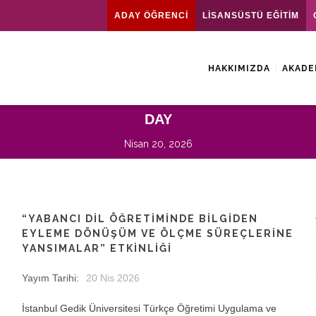
ADAY ÖĞRENCİ
LİSANSÜSTÜ EĞİTİM
HAKKIMIZDA
AKADE
DAY
Nisan 20, 2026
“YABANCI DİL ÖĞRETİMİNDE BİLGİDEN
EYLEME DÖNÜŞÜM VE ÖLÇME SÜREÇLERİNE
YANSIMALAR” ETKİNLİĞİ
Yayım Tarihi:
20 Nis 2026
İstanbul Gedik Üniversitesi Türkçe Öğretimi Uygulama ve