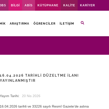
OBS
BİLGİ
ABİS
KÜTÜPHANE
KALİTE
KARİYER
MIK
ARAŞTIRMA
ÖĞRENCILER
İLETIŞIM
16.04.2026 TARIHLI DÜZELTME İLANI
YAYINLANMIŞTIR
Yayım Tarihi:
20 Nis 2026
16.04.2026 tarihli ve 33226 sayılı Resmî Gazete’de aslına